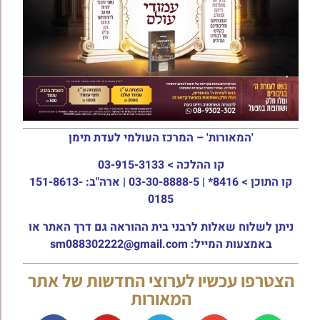
'המאורות' – המרכז העולמי לעדת תימן
קו ההלכה >
03-915-3133
קו התוכן >
8416* | 03-30-8888-5 | ארה"ב: 151-8613-
0185
ניתן לשלוח שאלות לרבני בית ההוראה גם דרך האתר או
באמצעות המייל: sm088302222@gmail.com
הצטרפו עכשיו לערוצי החדשות של אתר
המאורות