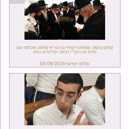
שָׁלוֹם וְרֵעוּת: שמחת נישואי בן הגר"א שלמה אכלופי עם
נכדת מרן הגר"י רצאבי שליט"א | צפו
שלמה שרעבי
05/08/2026