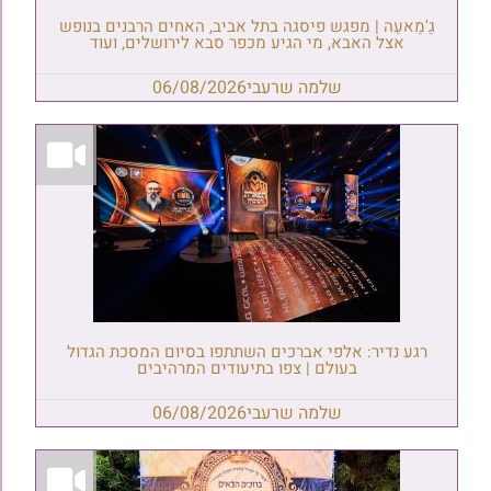
גַ'מַאעַה | מפגש פיסגה בתל אביב, האחים הרבנים בנופש
אצל האבא, מי הגיע מכפר סבא לירושלים, ועוד
שלמה שרעבי
06/08/2026
רגע נדיר: אלפי אברכים השתתפו בסיום המסכת הגדול
בעולם | צפו בתיעודים המרהיבים
שלמה שרעבי
06/08/2026