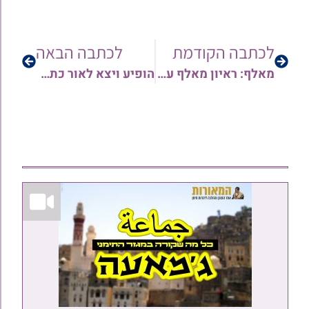
לכתבה הקודמת
לכתבה הבאה
מאלף: ראיון מאלף עם הגאון הגדול רבי עזריאל מנצור שליט"א לרגל יומא דהילולא למרן הרב יוסף צובירי זצוק"ל • יריעה נרחבת
הופיע ויצא לאור כתב עת למורשת יהודי תימן 'תהודה' – בהוצאת האגודה לטיפוח חברה ותרבות | אסופת מאמרים לזכר מרן הרב יוסף צובירי זצ"ל