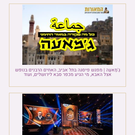
גַ'מַאעַה | מפגש פיסגה בתל אביב, האחים הרבנים בנופש
אצל האבא, מי הגיע מכפר סבא לירושלים, ועוד