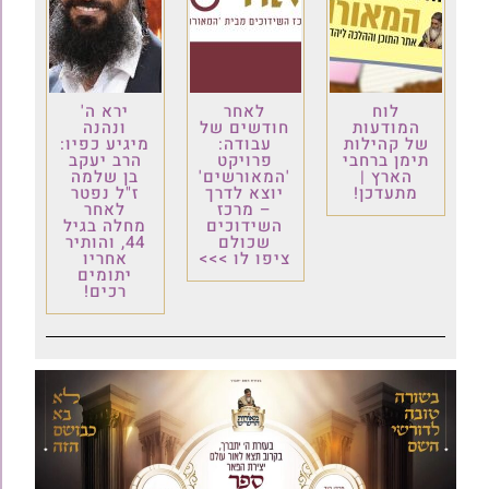
לוח
לאחר
ירא ה'
המודעות
חודשים של
ונהנה
של קהילות
עבודה:
מיגיע כפיו:
תימן ברחבי
פרויקט
הרב יעקב
הארץ |
'המאורשים'
בן שלמה
מתעדכן!
יוצא לדרך
ז"ל נפטר
– מרכז
לאחר
השידוכים
מחלה בגיל
שכולם
44, והותיר
ציפו לו >>>
אחריו
יתומים
רכים!