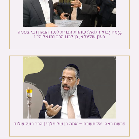
בְּיָמָיו יָבוֹא הַגּוֹאֵל: שמחת הברית לנכד הגאון רבי צפניה
רענן שליט"א, בן לבנו הרב נתנאל הי"ו
פרשת ראה: אל תשכח – אתה בן של מלך! | הרב בועז שלום