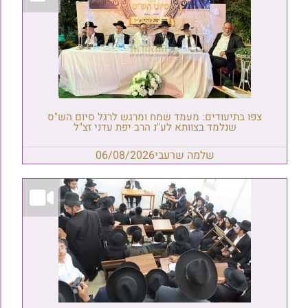
צפו בתיעודים: מעמד שמח ומרגש לרגל סיום הש"ס
שנלמד בצוותא לע"נ הרב יפת עדני זצ"ל
שלמה שרעבי
06/08/2026