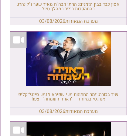
אסון כבד בבין הזמנים: החתן הבה"ח מאיר שער ז"ל נהרג
בהתהפכות רייזר במהלך טיול
מערכת המאורות
03/08/2026
שיר בכורה: זמר החתונות ישי שפירא מגיש סינגל־קליפ
אנרגטי במיוחד – "ראויה השמחה" | צפו!
מערכת המאורות
03/08/2026