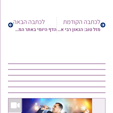
לכתבה הקודמת
לכתבה הבאה
מזל טוב: הגאון רבי אוריאל חוברה שליט"א רב הישוב נחליאל – לרגל אירוסי בנו והכנסת נכדו בבריתו של א"א
הדף היומי באתר המאורות מדי יום – מסכת שבת דף קל”ט | האזנה עריבה!