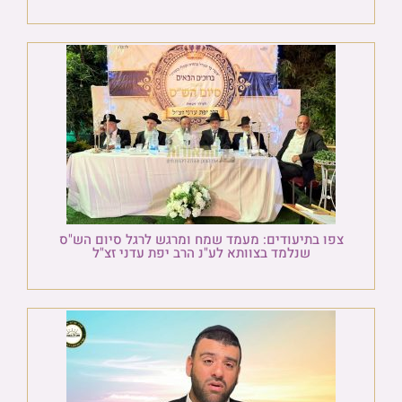
צפו בתיעודים: מעמד שמח ומרגש לרגל סיום הש"ס
שנלמד בצוותא לע"נ הרב יפת עדני זצ"ל