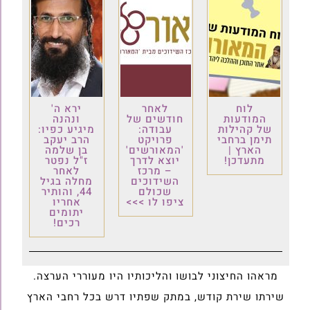
לוח
לאחר
ירא ה'
המודעות
חודשים של
ונהנה
של קהילות
עבודה:
מיגיע כפיו:
תימן ברחבי
פרויקט
הרב יעקב
הארץ |
'המאורשים'
בן שלמה
מתעדכן!
יוצא לדרך
ז"ל נפטר
– מרכז
לאחר
השידוכים
מחלה בגיל
שכולם
44, והותיר
ציפו לו >>>
אחריו
יתומים
רכים!
מראהו החיצוני לבושו והליכותיו היו מעוררי הערצה.
שירתו שירת קודש, במתק שפתיו דרש בכל רחבי הארץ