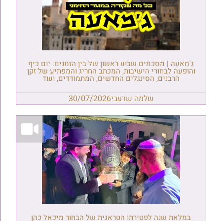
גַ'מַאעַה | מסכמים שבוע ראשון של בין הזמנים: יום כיף
והופעה לבחורי הישיבות, המכתב החריג והמפתיע של זקן
הרבנים, הסינגלים החדשים, המתמודדים, ועוד
שלמה שרעבי
30/07/2026
במלאת שנה לפטירתו הטראגית של הבחור מיכאל כהן