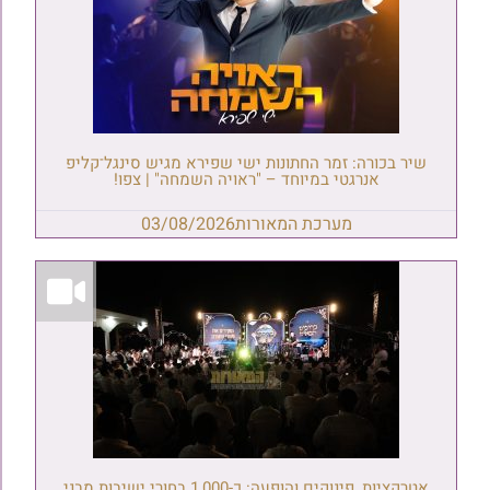
שיר בכורה: זמר החתונות ישי שפירא מגיש סינגל־קליפ
אנרגטי במיוחד – "ראויה השמחה" | צפו!
מערכת המאורות
03/08/2026
אטרקציות, פינוקים והופעה: כ-1,000 בחורי ישיבות מבני