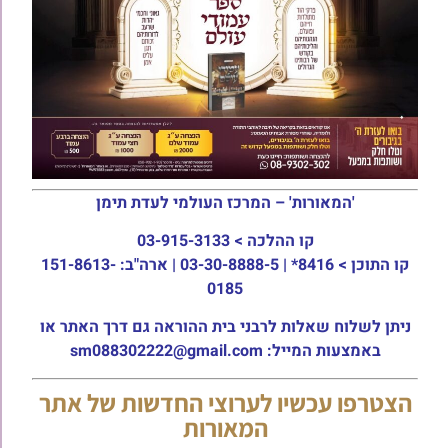
'המאורות' – המרכז העולמי לעדת תימן
קו ההלכה >
03-915-3133
קו התוכן >
8416* | 03-30-8888-5 | ארה"ב: 151-8613-
0185
ניתן לשלוח שאלות לרבני בית ההוראה גם דרך האתר או
באמצעות המייל: sm088302222@gmail.com
הצטרפו עכשיו לערוצי החדשות של אתר
המאורות