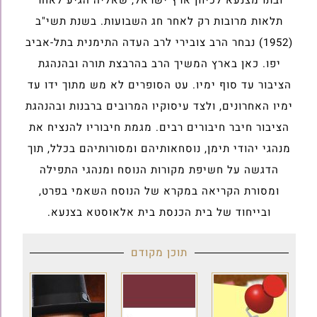
ובתו מצנעא לכיוון ארץ ישראל, שאליה הגיע לאחר
תלאות מרובות רק לאחר חג השבועות. בשנת תשי"ב
(1952) נבחר הרב צובירי לרב העדה התימנית בתל-אביב
יפו. כאן בארץ המשיך הרב בהרבצת תורה ובהנהגת
הציבור עד סוף ימיו. עט הסופרים לא מש מתוך ידו עד
ימיו האחרונים, ולצד עיסוקיו המרובים ברבנות ובהנהגת
הציבור חיבר חיבורים רבים. מגמת חיבוריו להנציח את
מנהגי יהודי תימן, נוסחאותיהם ומסורותיהם בכלל, תוך
הדגשה על חשיפת מקורות הנוסח ומנהגי התפילה
ומסורת הקריאה במקרא של הנוסח השאמי בפרט,
ובייחוד של בית הכנסת בית אלאוסטא בצנעא.
תוכן מקודם