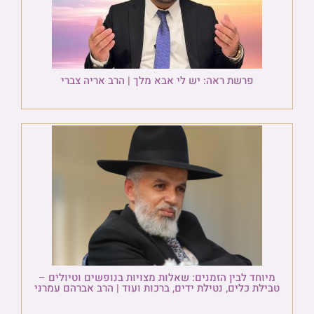
פרשת ראה: יש לי אבא מלך | הרב אריה צברי
מיוחד לבין הזמנים: שאלות מצויות בנופשים וטיולים –
טבילת כלים, נטילת ידים, ברכות ועוד | הרב אברהם עמרני