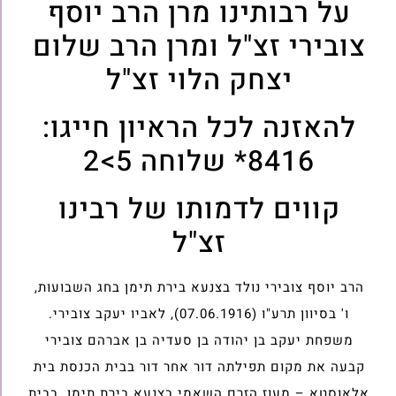
על רבותינו מרן הרב יוסף
צובירי זצ"ל ומרן הרב שלום
יצחק הלוי זצ"ל
להאזנה לכל הראיון חייגו:
8416* שלוחה 5>2
קווים לדמותו של רבינו
זצ"ל
הרב יוסף צובירי נולד בצנעא בירת תימן בחג השבועות,
ו' בסיוון תרע"ו (07.06.1916), לאביו יעקב צובירי.
משפחת יעקב בן יהודה בן סעדיה בן אברהם צובירי
קבעה את מקום תפילתה דור אחר דור בבית הכנסת בית
אלאוסטא – מעוז הזרם השאמי בצנעא בירת תימן. בבית