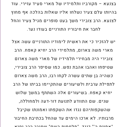
בצנעא – מקורביו ותלמידיו של מארי סעיד עזירי. עוד
בהיותו עלם צעיר נשלחו אליו שאלות בהלכה אף מחוץ
לצנעא. הרב צובירי משך בעט סופרים מגיל צעיר והחל
לחבר את חיבוריו התורניים בעודו נער.
יש להזכיר כי את ראשית לימודיו התורניים עשה אצל
מארי משה צארום, מתלמידי הרב יחיא קאפח. הרב
צובירי היה מבחירי תלמידיו של מארי משה צארום
שטיפחו ואהבו אהבת נפש. כמו שסיפר הרב צובירי,
כשהיה בן שתים עשרה לקחו רבו, הרב משה צארום
לתפילת ערבית ולשיעורים שהתקיימו בביתו של הרב
יחיא קאפח. בשיעורים אלה השתתף במשך שלוש
שנים. שם התוודע לתנועת דור-דעה ולמחוללה,
שהשקפותיהם נגדו את השקפתו ואמונתו שקיבל
מרבותיו. לא ארכו הימים עד שהחל בכתיבת החיבור
"אמונת ה'" כנגד "מלחמות השם" שחיבר הרב יחיא