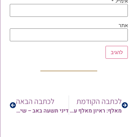
אימייל
*
אתר
לכתבה הקודמת
לכתבה הבאה
מאלף: ראיון מאלף עם הגאון הגדול רבי עזריאל מנצור שליט"א לרגל יומא דהילולא למרן הרב יוסף צובירי זצוק"ל • יריעה נרחבת
דיני תשעה באב – שיעור מקיף ומיוחד מאת הגאון הרב יחיאל בסיס שליט"א • צפו