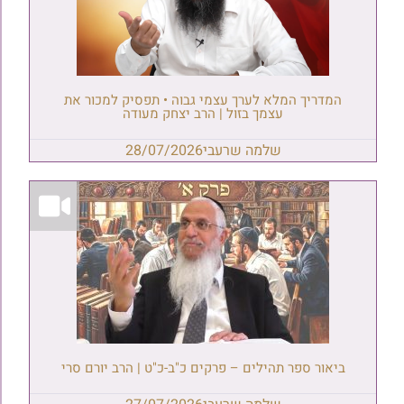
המדריך המלא לערך עצמי גבוה • תפסיק למכור את
עצמך בזול | הרב יצחק מעודה
שלמה שרעבי
28/07/2026
ביאור ספר תהילים – פרקים כ"ב-כ"ט | הרב יורם סרי