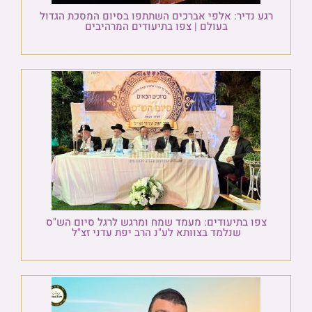
רגע נדיר: אלפי אברכים השתתפו בסיום המסכת הגדול
בעולם | צפו בתיעודים המרהיבים
צפו בתיעודים: מעמד שמח ומרגש לרגל סיום הש"ס
שנלמד בצוותא לע"נ הרב יפת עדני זצ"ל