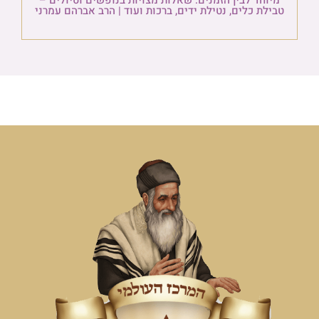
מיוחד לבין הזמנים: שאלות מצויות בנופשים וטיולים –
טבילת כלים, נטילת ידים, ברכות ועוד | הרב אברהם עמרני