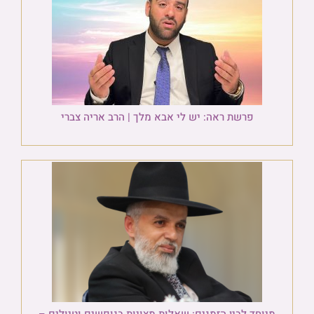
פרשת ראה: יש לי אבא מלך | הרב אריה צברי