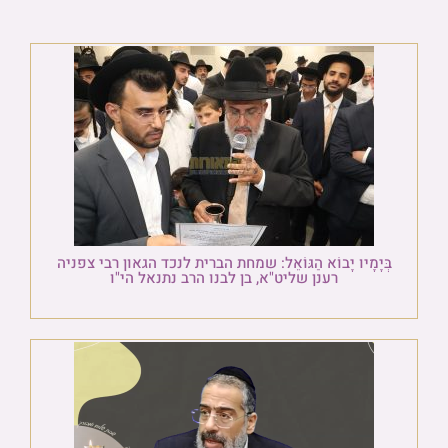
בְּיָמָיו יָבוֹא הַגּוֹאֵל: שמחת הברית לנכד הגאון רבי צפניה
רענן שליט"א, בן לבנו הרב נתנאל הי"ו