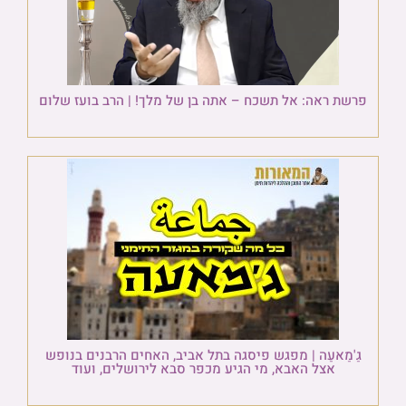
פרשת ראה: אל תשכח – אתה בן של מלך! | הרב בועז שלום
גַ'מַאעַה | מפגש פיסגה בתל אביב, האחים הרבנים בנופש
אצל האבא, מי הגיע מכפר סבא לירושלים, ועוד