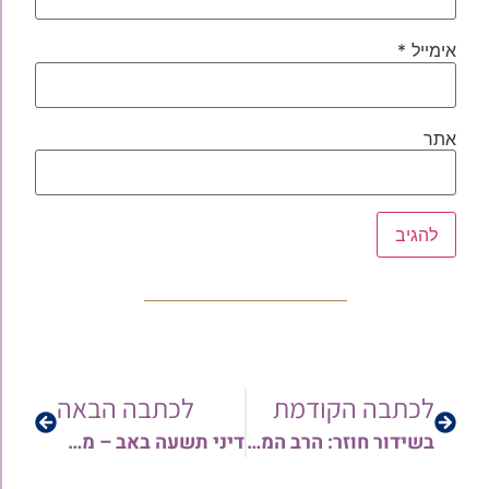
אימייל
*
אתר
לכתבה הקודמת
לכתבה הבאה
בשידור חוזר: הרב המקדים הגאון רבי אבירן יצחק הלוי שליט"א בשיעורו של הראשון לציון הרב יצחק יוסף • צפו
דיני תשעה באב – מפי הגאון הרב ארז רמתי שליט"א • צפו