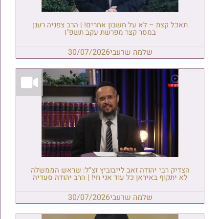
תאכל קצת – לא על חשבון אחרים! | הרב צפניה רענן
במסר קצר מפרשת עקב תשפ"ו
שלמה שרעבי
30/07/2026
הצדיק רבי יהודה זאב לייבוביץ זצ"ל: שראש הממשלה
לא יתקוף באיראן כל עוד אני חי! | הרב יהודה סעדיה
שלמה שרעבי
30/07/2026