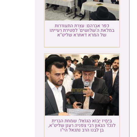
כפר אברהם: עצרת התעוררות
במלאת ה'שלושים' לפטירת רעייתו
של המרא דאתרא שליט"א
בְּיָמָיו יָבוֹא הַגּוֹאֵל: שמחת הברית
לנכד הגאון רבי צפניה רענן שליט"א,
בן לבנו הרב נתנאל הי"ו