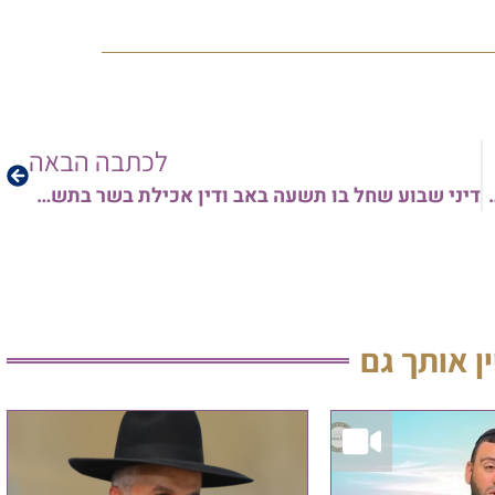
לכתבה הבאה
ב ארז רמתי שליט"א • צפו
דיני שבוע שחל בו תשעה באב ודין אכילת בשר בתשעת הימים – עם הגאון הרב אורן צדוק שליט"א • צפו
ין אותך גם