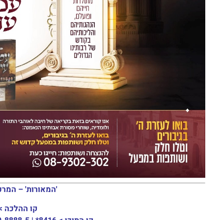
'המאורות' – המרכ
קו ההלכה >