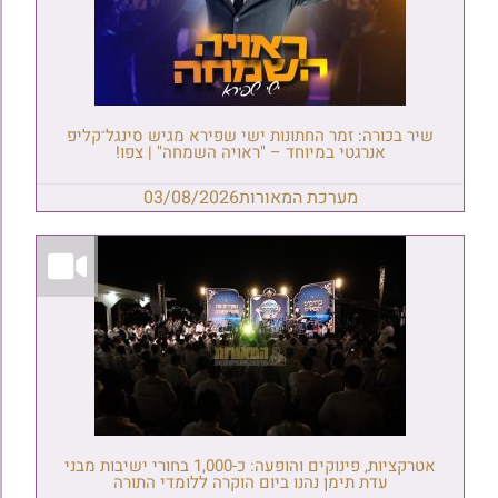
שיר בכורה: זמר החתונות ישי שפירא מגיש סינגל־קליפ
אנרגטי במיוחד – "ראויה השמחה" | צפו!
מערכת המאורות
03/08/2026
אטרקציות, פינוקים והופעה: כ-1,000 בחורי ישיבות מבני
עדת תימן נהנו ביום הוקרה ללומדי התורה