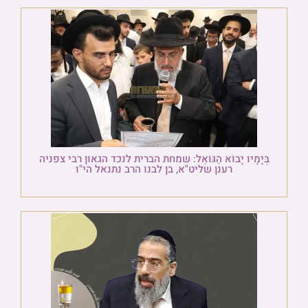
בְּיָמָיו יָבוֹא הַגּוֹאֵל: שמחת הברית לנכד הגאון רבי צפניה
רענן שליט"א, בן לבנו הרב נתנאל הי"ו