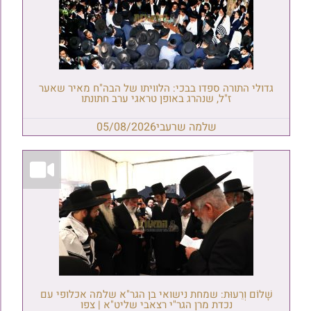
גדולי התורה ספדו בבכי: הלוויתו של הבה"ח מאיר שאער
ז"ל, שנהרג באופן טראגי ערב חתונתו
שלמה שרעבי
05/08/2026
שָׁלוֹם וְרֵעוּת: שמחת נישואי בן הגר"א שלמה אכלופי עם
נכדת מרן הגר"י רצאבי שליט"א | צפו