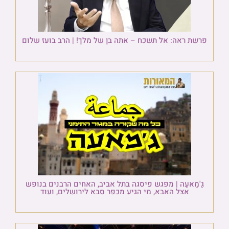
פרשת ראה: אל תשכח – אתה בן של מלך! | הרב בועז שלום
גַ'מַאעַה | מפגש פיסגה בתל אביב, האחים הרבנים בנופש
אצל האבא, מי הגיע מכפר סבא לירושלים, ועוד