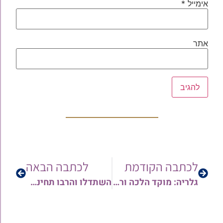
אימייל
*
אתר
לכתבה הקודמת
לכתבה הבאה
גלריה: מוקד הלכה ורפואה בבני ברק לקראת צום תשעה באב בצל נגיף הקורונה – בראשות רבני קו ההלכה 'המאורות' בשיתוף שירותי בריאות כללית
השתדלו והרבו תחינה: עבור האשה מרת ידידה ב"ר שמעון (ושושנה) שתחי' שנדבקה בנגיף | אמרו כעת פרק תהלים