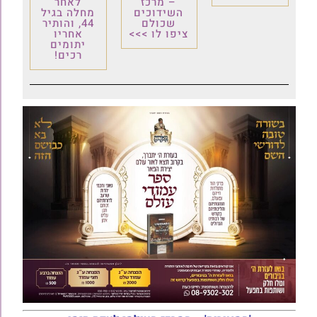
– מרכז
לאחר
השידוכים
מחלה בגיל
שכולם
44, והותיר
ציפו לו >>>
אחריו
יתומים
רכים!