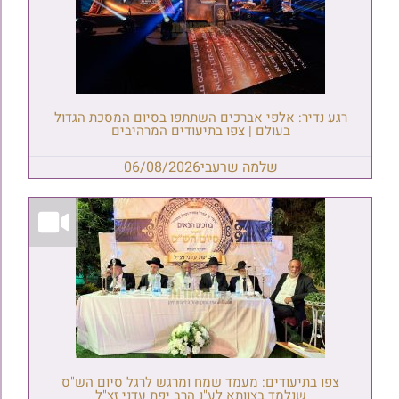
רגע נדיר: אלפי אברכים השתתפו בסיום המסכת הגדול
בעולם | צפו בתיעודים המרהיבים
שלמה שרעבי
06/08/2026
צפו בתיעודים: מעמד שמח ומרגש לרגל סיום הש"ס
שנלמד בצוותא לע"נ הרב יפת עדני זצ"ל