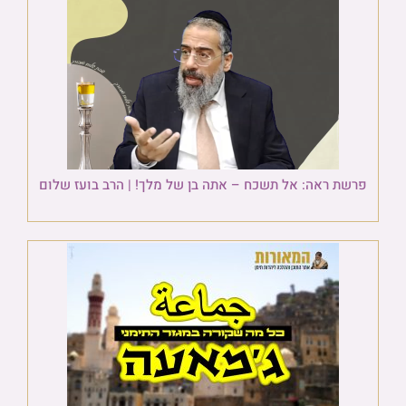
פרשת ראה: אל תשכח – אתה בן של מלך! | הרב בועז שלום