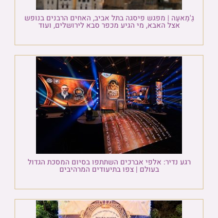
גַ'מַאעַה | מפגש פיסגה בתל אביב, האחים הרבנים בנופש
אצל האבא, מי הגיע מכפר סבא לירושלים, ועוד
רגע נדיר: אלפי אברכים השתתפו בסיום המסכת הגדול
בעולם | צפו בתיעודים המרהיבים