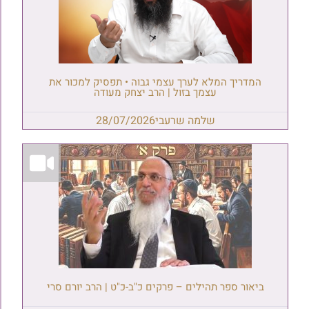
המדריך המלא לערך עצמי גבוה • תפסיק למכור את
עצמך בזול | הרב יצחק מעודה
שלמה שרעבי
28/07/2026
ביאור ספר תהילים – פרקים כ"ב-כ"ט | הרב יורם סרי