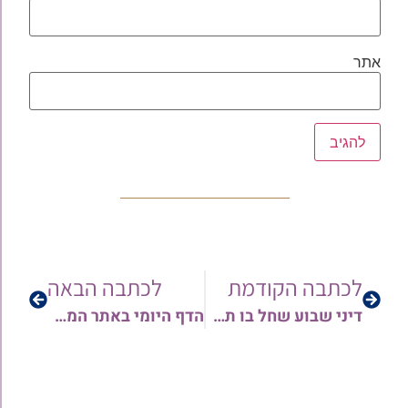
אתר
לכתבה הקודמת
לכתבה הבאה
דיני שבוע שחל בו תשעה באב ודין אכילת בשר בתשעת הימים – עם הגאון הרב אורן צדוק שליט"א • צפו
הדף היומי באתר המאורות מדי יום – מסכת שבת דף קמ"ב – קמ"ג | האזנה עריבה!