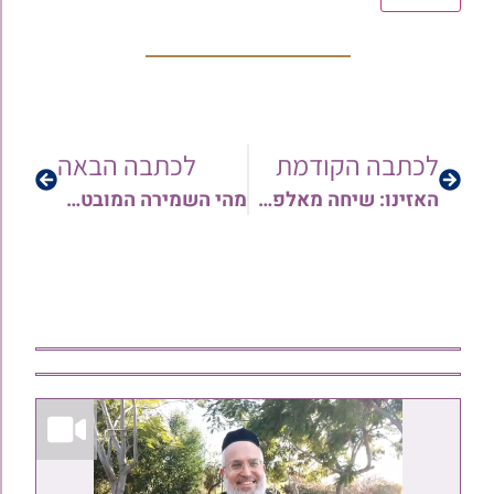
לכתבה הקודמת
לכתבה הבאה
האזינו: שיחה מאלפת מפי הגאון הגדול רבי אברהם אריה שליט"א לימי בין הזמנים בצל התקופה | במסגרת רשת שיעורי התורה הארצית לק"ק תימן
מהי השמירה המובטחת בפרשת עקב – מאת הגאון הרב אורן צדוק שליט"א • צפו