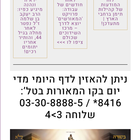
המודעות
חודשים של
ונהנה
של קהילות
עבודה:
מיגיע כפיו:
תימן ברחבי
פרויקט
הרב יעקב
הארץ |
'המאורשים'
בן שלמה
מתעדכן!
יוצא לדרך
ז"ל נפטר
– מרכז
לאחר
השידוכים
מחלה בגיל
שכולם
44, והותיר
ציפו לו >>>
אחריו
יתומים
רכים!
ניתן להאזין לדף היומי מדי
יום בקו המאורות בטל’:
8416* / 03-30-8888-5
שלוחה 3>4