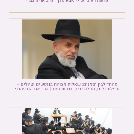
פרשת ראה: יש לי אבא מלך | הרב אריה צברי
מיוחד לבין הזמנים: שאלות מצויות בנופשים וטיולים –
טבילת כלים, נטילת ידים, ברכות ועוד | הרב אברהם עמרני