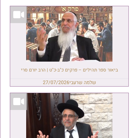
ביאור ספר תהילים – פרקים כ"ב-כ"ט | הרב יורם סרי
שלמה שרעבי
27/07/2026