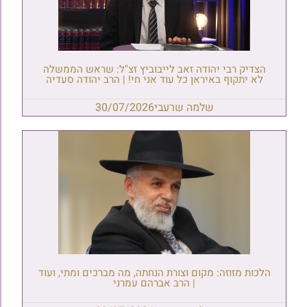
הצדיק רבי יהודה זאב לייבוביץ זצ"ל: שראש הממשלה
לא יתקוף באיראן כל עוד אני חי! | הרב יהודה סעדיה
שלמה שרעבי
30/07/2026
הלכות מזוזה: מקום וצורת הנחתה, מה מברכים ומתי, ועוד
| הרב אברהם עמרני