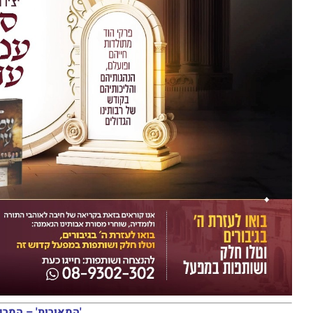
'המאורות' – המרכ