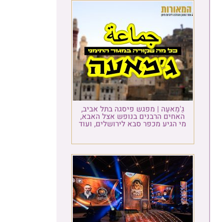
גַ'מַאעַה | מפגש פיסגה בתל אביב,
האחים הרבנים בנופש אצל האבא,
מי הגיע מכפר סבא לירושלים, ועוד