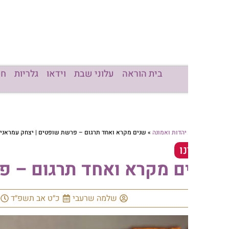
בית הוראה
עלוני שבת
וידאו
גלריות
חדשות
מכו
יהדות ואמונה
»
שנים מקרא ואחד תרגום – פרשת שופטים | יצחק עמראני
ו
ם מקרא ואחד תרגום – פרשת ש
שלמה שרעבי
כ״ט אב תשפ״ד
15:55
אי