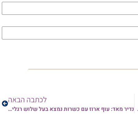
לכל 
לכתבה הבאה
נדיר מאד: עוף ארוז עם כשרות נמצא בעל שלוש רגליים והובא אל אב"ד מודיעין עילית הגר"י סרי – מה דינו?