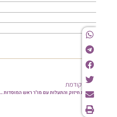
בה הקודמת
נתניה: שבת חיזוק והתעלות עם מו"ר ראש המוסדות שליט"א • ביקור מיוחד אצל הישיש המרפא | צפו