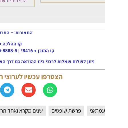
השידוכים שכולם ציפו לו
'המאורות' – המרכז העולמי ל
קו ההלכה >
03-915-3133
קו התוכן >
8416* | 03-30-8888-5 | ארה"ב: 151-8613-0185
ניתן לשלוח שאלות לרבני בית ההוראה גם דרך האתר או באמצעות המייל: ail.com
הצטרפו עכשיו לערוצי החדשות 
עמראני
פרשת שופטים
שנים מקרא ואחד תרגום