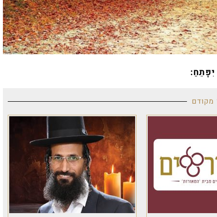
ִפָּתֵחַ:
 מקודם