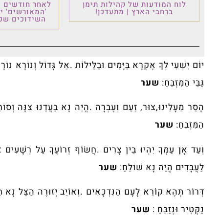
לוח המודעות של קהילות תימן
לאחר חודשים ש
ברחבי הארץ | מתעדכן!
'המאורשים' י
השידוכים שכו
יוֹם יִשְׁעִי לְךָ אֶקְרָא בַּיָּמִים וּבַלֵּילוֹת .אֵל גָּדוֹל וְנוֹרָא נוֹר
גַּבֵּי הַמִּזְבֵּחַ:
שער
הָסֵר מֵעָלֵינוּ,צוּר, זַעַם וְעֶבְרָה .הֱיֵה נָא בַעֲדֵנוּ צִנָּה וְסוֹ
הַמִּזְבֵּחַ:
שער
וְעַד אָן עַמְּךָ יִהְיוּ בֵין צָרִים .חֲשׂוֹף זְרוֹעֲךָ עַל רְשָׁעִים א
לַעֲבָדִים הֱיֵה נָא שׁוֹלֵחַ:
שער
דְּרוֹר תְּהֶא קוֹרֵא לָעָם הַנִּדְכָּאִים .וְאוֹיֵב יְזוּרֶה הַצֵּל נָא ח
נַקְטִיר וּנְזַבֵּחַ :
שער