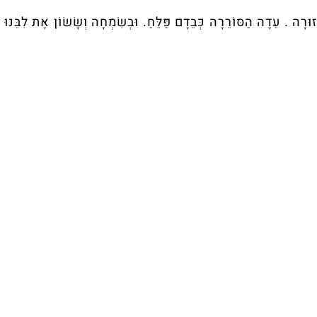
ָה . עֵדָה הַסּוֹרֵרָה כְּבֵדָם פַּלֵּחַ. וּבְשִׂמְחָה וְשָׂשׂוֹן אֶת לִבֵּנוּ