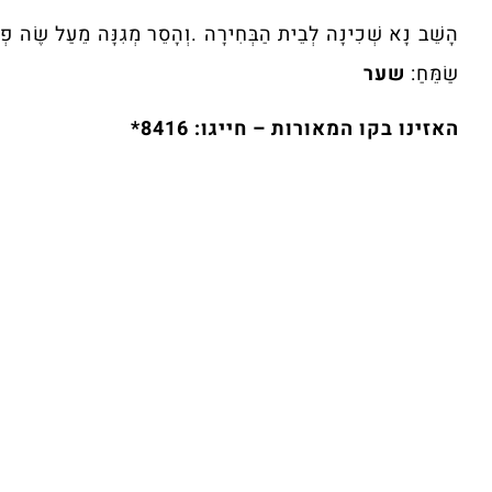
הָשֵׁב נָא שְׁכִינָה לְבֵית הַבְּחִירָה .וְהָסֵר מְגִנָּה מֵעַל שֶׂה פְזוּר
שַׂמֵּחַ:
שער
האזינו בקו המאורות – חייגו: 8416*