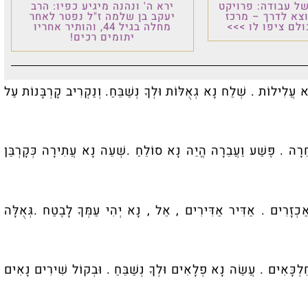
ל עבודה: פרויקט
ירא ה' ונהנה מיגיע כפיו: הרב
וצא לדרך – מרכז
יעקב בן שלמה ז"ל נפטר לאחר
לם ציפו לו >>>
מחלה בגיל 44, והותיר אחריו
יתומים רכים!
ָא עֲלִילוֹת . שְׁלַח נָא גְאֻלּוֹת וּלְךָ נְשַׁבֵּחַ. וְנַקְרִיב קָרְבָּנוֹת עַל
חֵרָה . פֶּשַׁע וַעֲבֵרָה הֱיֵה נָא סוֹלֵחַ .שְׁעֵה נָא עֲתִירָה כְּקָרְבַּן
ַכְזָרִים . אַדִּיר אַדִּירִים , אֵל , נָא יְהִי עַמְּךָ לָבֶטַח .גְּאֻלָּה
ֵלְכָּאִים . עֲשֵׂה נָא פְלָאִים וּלְךָ נְשַׁבֵּחַ . וּבְקוֹל שִׁירִים נָאִים