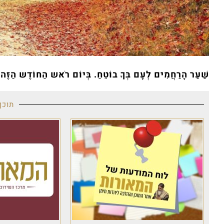
שַׁעַר הָרַחֲמִים לְעָם בְּךָ בוֹטֵחַ. בְּיוֹם רֹאש הַחוֹדֶש הַזֶּה י
תוכן