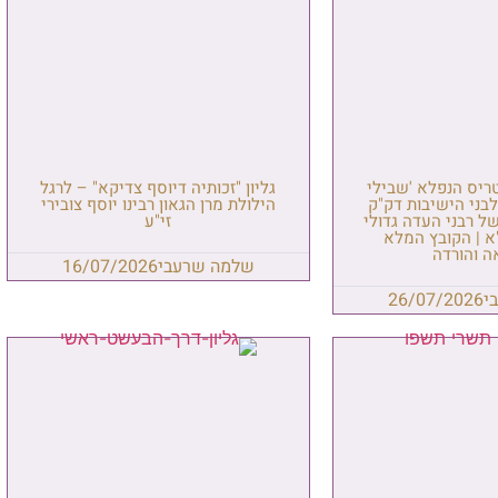
טריס הנפלא 'שבילי
גליון "זכותיה דיוסף צדיקא" – לרגל
בני הישיבות דק"ק
הילולת מרן הגאון רבינו יוסף צובירי
ל רבני העדה גדולי
זי"ע
א | הקובץ המלא
ה והורדה
שלמה שרעבי
16/07/2026
י
26/07/2026