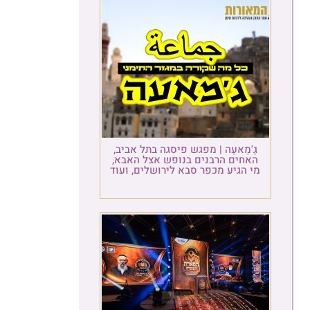
גַ'מַאעַה | מפגש פיסגה בתל אביב,
האחים הרבנים בנופש אצל האבא,
מי הגיע מכפר סבא לירושלים, ועוד