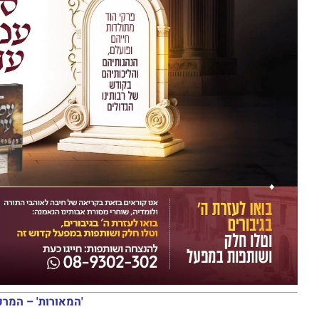
'המאורות' – המרכ