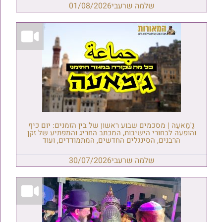
שלמה שרעבי
01/08/2026
גַ'מַאעַה | מסכמים שבוע ראשון של בין הזמנים: יום כיף
והופעה לבחורי הישיבות, המכתב החריג והמפתיע של זקן
הרבנים, הסינגלים החדשים, המתמודדים, ועוד
שלמה שרעבי
30/07/2026