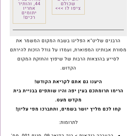
שכולם
44, והותיר
ציפו לו >>>
אחריו
יתומים
רכים!
הרבנים שליט"א הפליגו בשבח המקום המשמר את
מסורת אבותינו המפוארת, ועמדו על גודל הזכות להירתם
לסייע בהוצאות הרבות של שיפוץ והחזקת המקום
הקדוש.
היענו גם אתם לקריאת הקודש!
הרימו תרומתכם בעין יפה והיו שותפים בבניית בית
מקדש מעט.
קחו לכם מליץ יושר בשמים, ותתברכו מפי עליון!
לתרומות:
בהעברה בנקאית > בנק הדואר 09, סניף 001, מס'