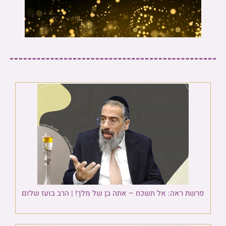
פרשת ראה: אל תשכח – אתה בן של מלך! | הרב בועז שלום