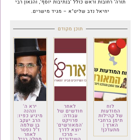
תורה' רחובות וראש כולל 'בנתיבות יוסף', והגאון רבי
יחיאל נדב שליט"א – מגיד מישרים.
תוכן מקודם
לוח
לאחר
ירא ה'
המודעות
חודשים של
ונהנה
של קהילות
עבודה:
מיגיע כפיו:
תימן ברחבי
פרויקט
הרב יעקב
הארץ |
'המאורשים'
בן שלמה
מתעדכן!
יוצא לדרך
ז"ל נפטר
– מרכז
לאחר
השידוכים
מחלה בגיל