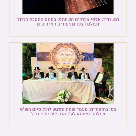
רגע נדיר: אלפי אברכים השתתפו בסיום המסכת הגדול
בעולם | צפו בתיעודים המרהיבים
צפו בתיעודים: מעמד שמח ומרגש לרגל סיום הש"ס
שנלמד בצוותא לע"נ הרב יפת עדני זצ"ל