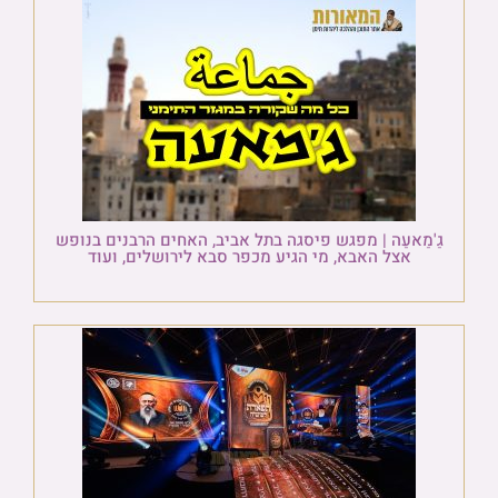
גַ'מַאעַה | מפגש פיסגה בתל אביב, האחים הרבנים בנופש
אצל האבא, מי הגיע מכפר סבא לירושלים, ועוד