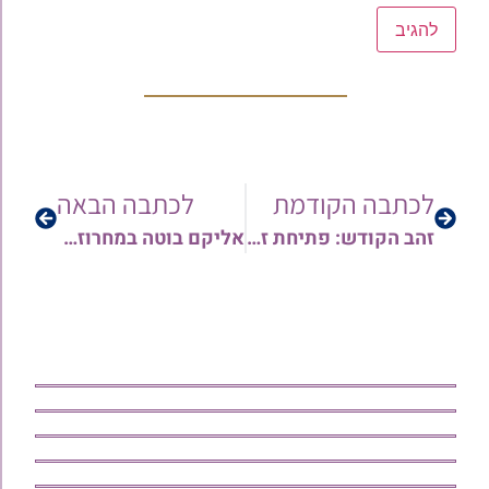
לכתבה הקודמת
לכתבה הבאה
זהב הקודש: פתיחת זמן אלול בישיבת 'נזר ישראל' – מודיעין עילית, בראשות הגר"מ עוזרי שליט"א
אליקם בוטה במחרוזת 'הברכה מתימן' | האזינו!