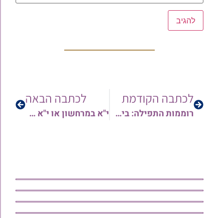
לכתבה הקודמת
לכתבה הבאה
רוממות התפילה: ביאור הסליחות – שני וחמישי | הרב יורם סרי
י"א במרחשון או י"א אייר: מתי נפטרה רחל אמנו ע"ה? | בירור נפלא