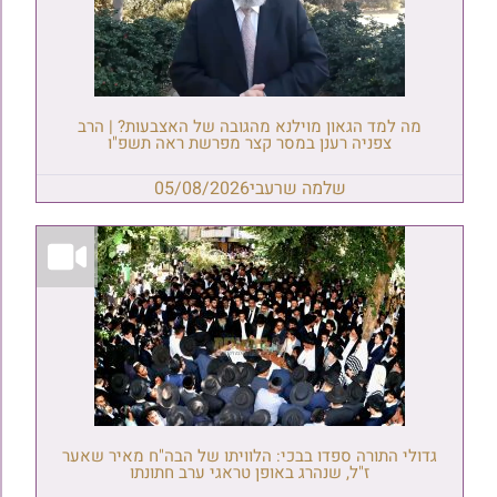
מה למד הגאון מוילנא מהגובה של האצבעות? | הרב
צפניה רענן במסר קצר מפרשת ראה תשפ"ו
שלמה שרעבי
05/08/2026
גדולי התורה ספדו בבכי: הלוויתו של הבה"ח מאיר שאער
ז"ל, שנהרג באופן טראגי ערב חתונתו