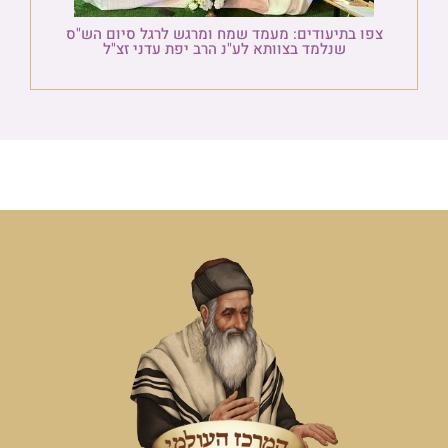
צפו בתיעודים: מעמד שמח ומרגש לרגל סיום הש"ס
שנלמד בצוותא לע"נ הרב יפת עדני זצ"ל