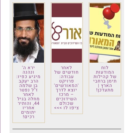
לוח
לאחר
ירא ה'
המודעות
חודשים של
ונהנה
של קהילות
עבודה:
מיגיע כפיו:
תימן ברחבי
פרויקט
הרב יעקב
הארץ |
'המאורשים'
בן שלמה
מתעדכן!
יוצא לדרך
ז"ל נפטר
– מרכז
לאחר
השידוכים
מחלה בגיל
שכולם
44, והותיר
ציפו לו >>>
אחריו
יתומים
רכים!