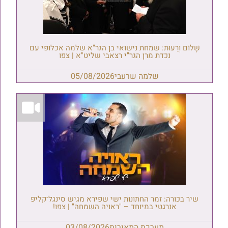
שָׁלוֹם וְרֵעוּת: שמחת נישואי בן הגר"א שלמה אכלופי עם
נכדת מרן הגר"י רצאבי שליט"א | צפו
שלמה שרעבי
05/08/2026
שיר בכורה: זמר החתונות ישי שפירא מגיש סינגל־קליפ
אנרגטי במיוחד – "ראויה השמחה" | צפו!
מערכת המאורות
03/08/2026