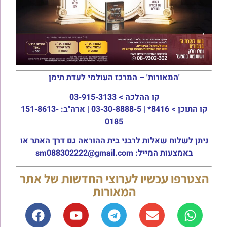
'המאורות' – המרכז העולמי לעדת תימן
קו ההלכה >
03-915-3133
קו התוכן >
8416* | 03-30-8888-5 | ארה"ב: 151-8613-
0185
ניתן לשלוח שאלות לרבני בית ההוראה גם דרך האתר או
באמצעות המייל: sm088302222@gmail.com
הצטרפו עכשיו לערוצי החדשות של אתר
המאורות