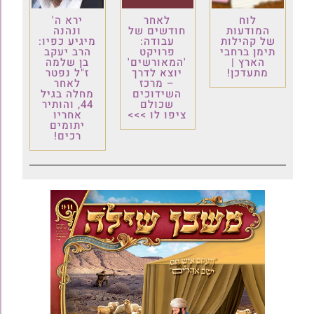
לוח
לאחר
ירא ה'
המודעות
חודשים של
ונהנה
של קהילות
עבודה:
מיגיע כפיו:
תימן ברחבי
פרויקט
הרב יעקב
הארץ |
'המאורשים'
בן שלמה
מתעדכן!
יוצא לדרך
ז"ל נפטר
– מרכז
לאחר
השידוכים
מחלה בגיל
שכולם
44, והותיר
ציפו לו >>>
אחריו
יתומים
רכים!