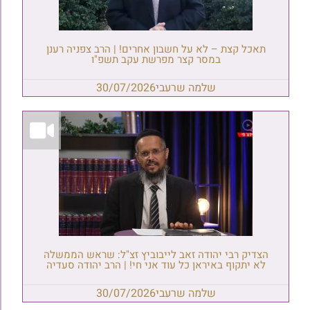
תאכל קצת – לא על חשבון אחרים! | הרב צפניה רענן
במסר קצר מפרשת עקב תשפ"ו
שלמה שרעבי
30/07/2026
הצדיק רבי יהודה זאב לייבוביץ זצ"ל: שראש הממשלה
לא יתקוף באיראן כל עוד אני חי! | הרב יהודה סעדיה
שלמה שרעבי
30/07/2026