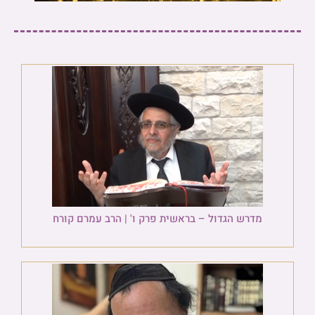
מדרש הגדול – בראשית פרק ו' | הרב עמרם קורח