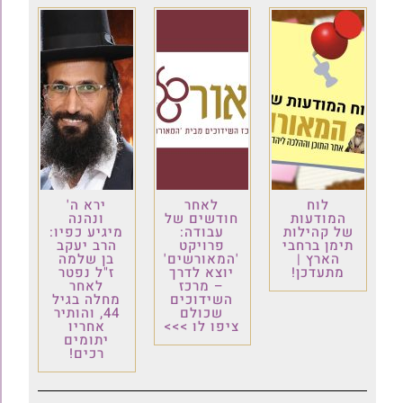
לוח
לאחר
ירא ה'
המודעות
חודשים של
ונהנה
של קהילות
עבודה:
מיגיע כפיו:
תימן ברחבי
פרויקט
הרב יעקב
הארץ |
'המאורשים'
בן שלמה
מתעדכן!
יוצא לדרך
ז"ל נפטר
– מרכז
לאחר
השידוכים
מחלה בגיל
שכולם
44, והותיר
ציפו לו >>>
אחריו
יתומים
רכים!