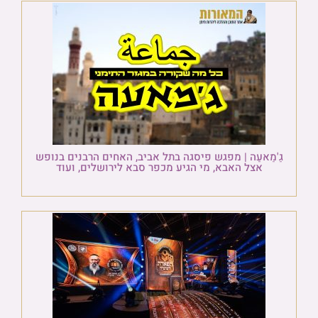
גַ'מַאעַה | מפגש פיסגה בתל אביב, האחים הרבנים בנופש
אצל האבא, מי הגיע מכפר סבא לירושלים, ועוד