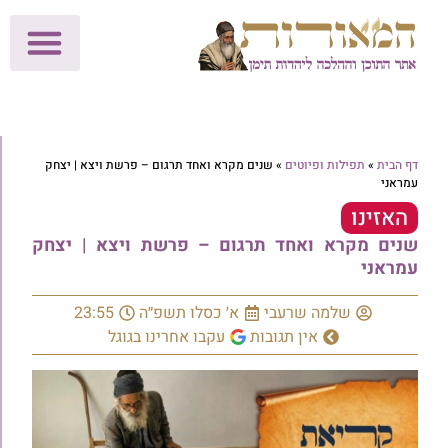
לתרומות >>
מכון הוצאה לאור
הפעילות שלנו
עלוני שבת
בית הוראה
חנות המאור
דף הבית
»
תפילות ופיוטים
»
שנים מקרא ואחד תרגום – פרשת ויצא | יצחק
עמראני
האזינו
שנים מקרא ואחד תרגום – פרשת ויצא | יצחק
עמראני
שלמה שרעבי
א׳ כסלו תשפ״ה
23:55
אין תגובות
עקבו אחרינו בגוגל