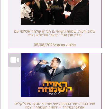
שָׁלוֹם וְרֵעוּת: שמחת נישואי בן הגר"א שלמה אכלופי עם
נכדת מרן הגר"י רצאבי שליט"א | צפו
שלמה שרעבי
05/08/2026
שיר בכורה: זמר החתונות ישי שפירא מגיש סינגל־קליפ
אנרגטי במיוחד – "ראויה השמחה" | צפו!