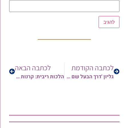
לכתבה הקודמת
לכתבה הבאה
גליון 'דרך הבעל שם טוב' לפרשת ויצא תשפ"ה
הלכות ריבית: קרנות פנסיה בעידן המודרני לאור ההלכה | הרב אורן צדוק