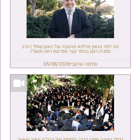
מה למד הגאון מוילנא מהגובה של האצבעות? | הרב
צפניה רענן במסר קצר מפרשת ראה תשפ"ו
שלמה שרעבי
05/08/2026
גדולי התורה ספדו בבכי: הלוויתו של הבה"ח מאיר שאער