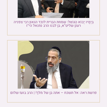
בְּיָמָיו יָבוֹא הַגּוֹאֵל: שמחת הברית לנכד הגאון רבי צפניה
רענן שליט"א, בן לבנו הרב נתנאל הי"ו
פרשת ראה: אל תשכח – אתה בן של מלך! | הרב בועז שלום