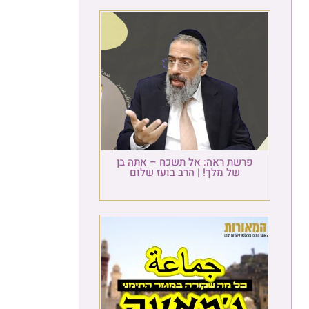
פרשת ראה: אל תשכח – אתה בן
של מלך! | הרב בועז שלום