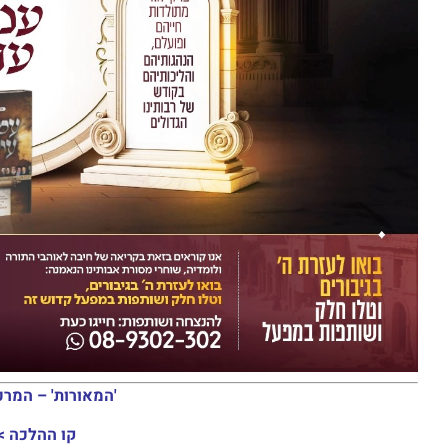
'המאורות' – המרכ
קו ההלכה >