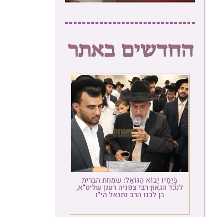
בְּיָמָיו יָבוֹא הַגּוֹאֵל: שמחת הברית
לנכד הגאון רבי צפניה רענן שליט"א,
בן לבנו הרב נתנאל הי"ו