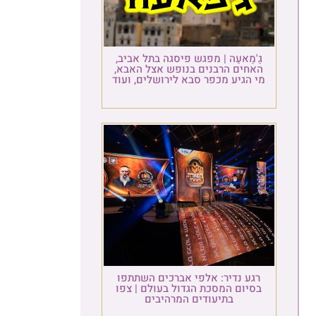
גַ'מַאעַה | מפגש פיסגה בתל אביב,
האחים הרבנים בנופש אצל האבא,
מי הגיע מכפר סבא לירושלים, ועוד
רגע נדיר: אלפי אברכים השתתפו
בסיום המסכת הגדול בעולם | צפו
בתיעודים המרהיבים