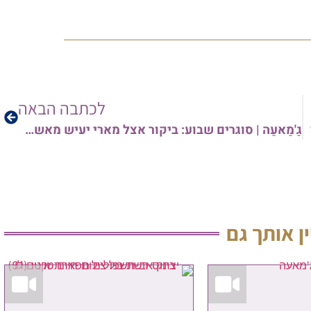
לכתבה הבאה
גַ'מַאעַה | סוגרים שבוע: ביקור אצל מארי יעיש מאשקלון, "משה גולן וציון קליין" ממשיכים להפתיע, ועוד ועוד
ין אותך גם