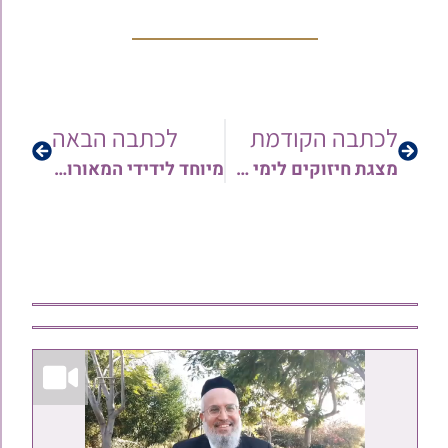
לכתבה הקודמת
לכתבה הבאה
מצגת חיזוקים לימי הרחמים והסליחות – מאת מרן הגאון הרב שלמה קורח זצ"ל • צפו
מיוחד לידידי המאורות: ברכת הגאון הרב אברהם עמרני שליט"א לשנה טובה ומבורכת • האזינו