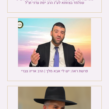
שנלמד בצוותא לע"נ הרב יפת עדני זצ"ל
פרשת ראה: יש לי אבא מלך | הרב אריה צברי