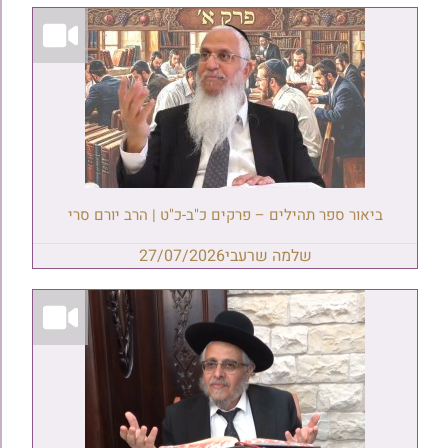
ביאור ספר תהילים – פרקים כ"ב-כ"ט | הרב יורם סרי
שלמה שרעבי
27/07/2026