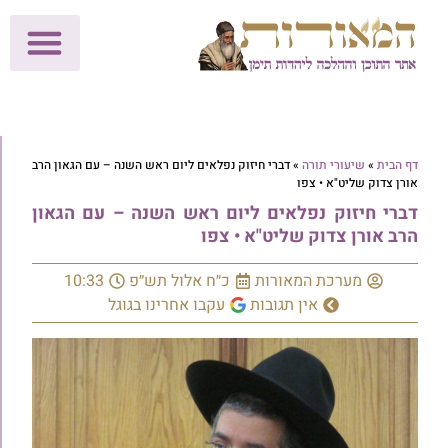
לתרומות >>
מכון הוצאה לאור
הפעילות שלנו
עלוני שבת
בית הוראה
חנות המאור
דף הבית
»
שיעורי תורה
»
דברי חיזוק נפלאים ליום ראש השנה – עם הגאון הרב
אורן צדוק שליט"א • צפו
דברי חיזוק נפלאים ליום ראש השנה – עם הגאון
הרב אורן צדוק שליט"א • צפו
מערכת המאורות
כ״ח אלול תש״פ
10:33
אין תגובות
עקבו אחרינו בגוגל