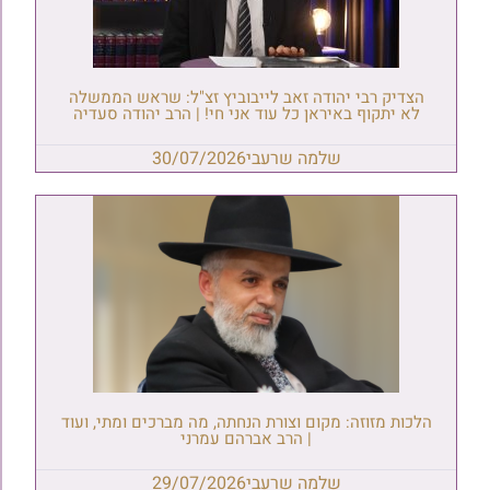
הצדיק רבי יהודה זאב לייבוביץ זצ"ל: שראש הממשלה
לא יתקוף באיראן כל עוד אני חי! | הרב יהודה סעדיה
שלמה שרעבי
30/07/2026
הלכות מזוזה: מקום וצורת הנחתה, מה מברכים ומתי, ועוד
| הרב אברהם עמרני
שלמה שרעבי
29/07/2026