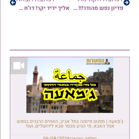
פדיון נפש מהודר!!! מחזקים ומחזיקים את הכתר – תורמים ומתברכים בברכתם וקריאתם של גדולי ומאורי העדה שליט"א • כל הפרטים
אליך ידיד יקר! דו"ח סיקור פעילות שנת ה'תש"פ | המאורות – המרכז הרוחני ליהדות תימן
גַ'מַאעַה | מפגש פיסגה בתל אביב, האחים הרבנים בנופש
אצל האבא, מי הגיע מכפר סבא לירושלים, ועוד
שלמה שרעבי
06/08/2026