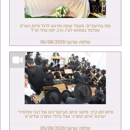
צפו בתיעודים: מעמד שמח ומרגש לרגל סיום הש"ס
שנלמד בצוותא לע"נ הרב יפת עדני זצ"ל
שלמה שרעבי
06/08/2026
סיום זמן קיץ: סיקור נרחב מביקוריהם של רבני ותלמידי
ישיבת 'איתן התורה' אצל גדולי התורה שליט"א
שלמה שרעבי
05/08/2026