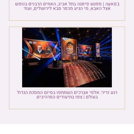
גַ'מַאעַה | מפגש פיסגה בתל אביב, האחים הרבנים בנופש
אצל האבא, מי הגיע מכפר סבא לירושלים, ועוד
רגע נדיר: אלפי אברכים השתתפו בסיום המסכת הגדול
בעולם | צפו בתיעודים המרהיבים