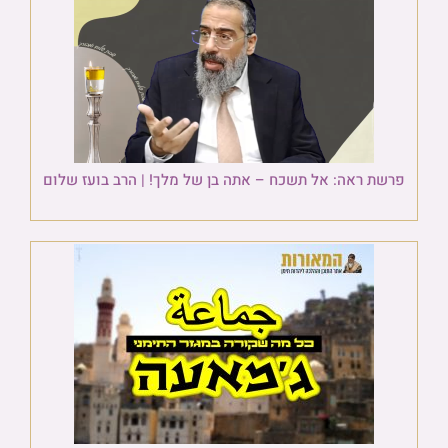
פרשת ראה: אל תשכח – אתה בן של מלך! | הרב בועז שלום