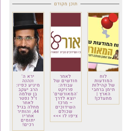
תוכן מקודם
לוח
לאחר
ירא ה'
המודעות
חודשים של
ונהנה
של קהילות
עבודה:
מיגיע כפיו:
תימן ברחבי
פרויקט
הרב יעקב
הארץ |
'המאורשים'
בן שלמה
מתעדכן!
יוצא לדרך
ז"ל נפטר
– מרכז
לאחר
השידוכים
מחלה בגיל
שכולם
44, והותיר
ציפו לו >>>
אחריו
יתומים
רכים!