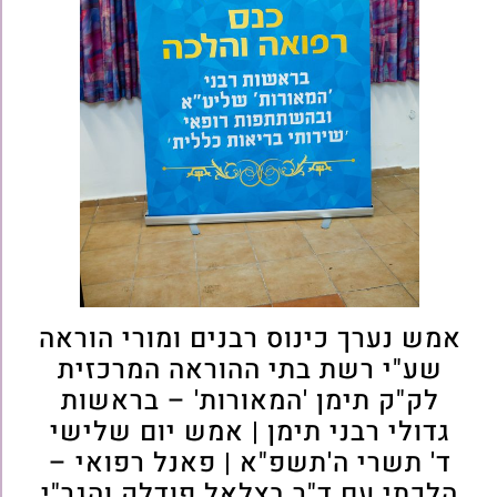
אמש נערך כינוס רבנים ומורי הוראה
שע"י רשת בתי ההוראה המרכזית
לק"ק תימן 'המאורות' – בראשות
גדולי רבני תימן | אמש יום שלישי
ד' תשרי ה'תשפ"א | פאנל רפואי –
הלכתי עם ד"ר בצלאל פודלק והגר"י