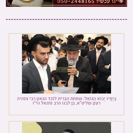
בְּיָמָיו יָבוֹא הַגּוֹאֵל: שמחת הברית לנכד הגאון רבי צפניה
רענן שליט"א, בן לבנו הרב נתנאל הי"ו