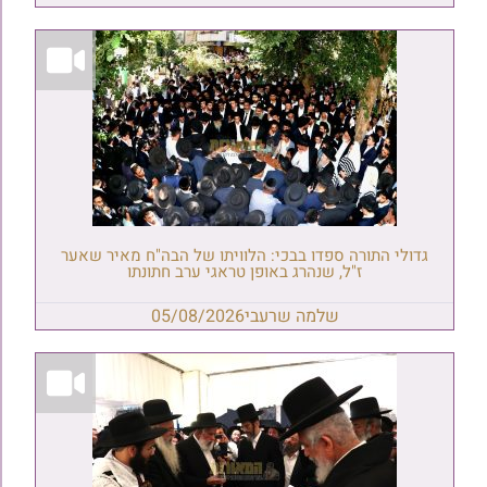
גדולי התורה ספדו בבכי: הלוויתו של הבה"ח מאיר שאער
ז"ל, שנהרג באופן טראגי ערב חתונתו
שלמה שרעבי
05/08/2026