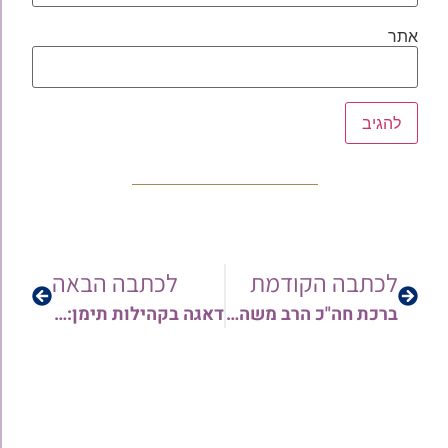
אתר
לכתבה הקודמת
לכתבה הבאה
ברכת חה"כ הרב משה אבוטבול לקו המאורות מרכז התוכן וההלכה ליהדות תימן • צפו
דאגה בקהילות תימן: מרן הגאון הרב פנחס קורח ומרן הגאון הרב יפת טיירי שליט"א שנדבקו בנגיף הקורונה בשבוע האחרון • לקיים בנו חכמי ישראל