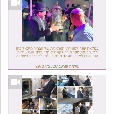
במלאת שנה לפטירתו הטראגית של הבחור מיכאל כהן
ז"ל: הכנסת ספר תורה לקהילת 'חיי עולם' שבנשיאות
הגר"ש בצלאלי, ומעמד סיום הש"ס ע"י חבריו בישיבה
שלמה שרעבי
29/07/2026