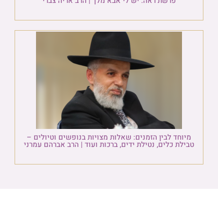
פרשת ראה: יש לי אבא מלך | הרב אריה צברי
מיוחד לבין הזמנים: שאלות מצויות בנופשים וטיולים –
טבילת כלים, נטילת ידים, ברכות ועוד | הרב אברהם עמרני