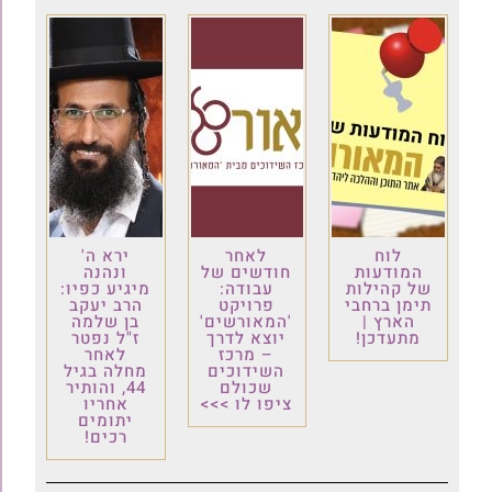
לוח
לאחר
ירא ה'
המודעות
חודשים של
ונהנה
של קהילות
עבודה:
מיגיע כפיו:
תימן ברחבי
פרויקט
הרב יעקב
הארץ |
'המאורשים'
בן שלמה
מתעדכן!
יוצא לדרך
ז"ל נפטר
– מרכז
לאחר
השידוכים
מחלה בגיל
שכולם
44, והותיר
ציפו לו >>>
אחריו
יתומים
רכים!