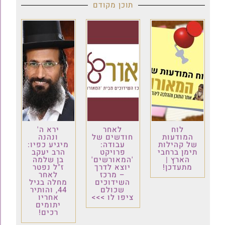
תוכן מקודם
לוח
לאחר
ירא ה'
המודעות
חודשים של
ונהנה
של קהילות
עבודה:
מיגיע כפיו:
תימן ברחבי
פרויקט
הרב יעקב
הארץ |
'המאורשים'
בן שלמה
מתעדכן!
יוצא לדרך
ז"ל נפטר
– מרכז
לאחר
השידוכים
מחלה בגיל
שכולם
44, והותיר
ציפו לו >>>
אחריו
יתומים
רכים!