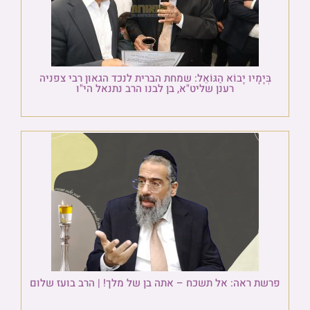
בְּיָמָיו יָבוֹא הַגּוֹאֵל: שמחת הברית לנכד הגאון רבי צפניה
רענן שליט"א, בן לבנו הרב נתנאל הי"ו
פרשת ראה: אל תשכח – אתה בן של מלך! | הרב בועז שלום