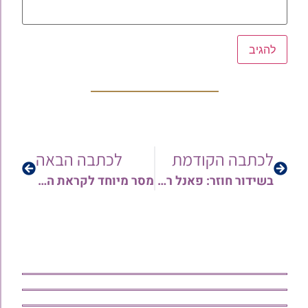
לכתבה הקודמת
לכתבה הבאה
בשידור חוזר: פאנל רפואה והלכה לקראת יום הכיפורים ה'תשפ"א | עם הגר"י סרי וד"ר בצלאל פודלק • צפו
מסר מיוחד לקראת הגבלות התפילה – ודרשת שבת שובה | מאת הרב שי עטרי • צפו