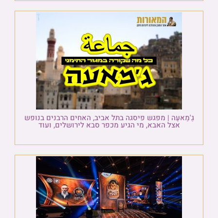
גַ'מַאעַה | מפגש פיסגה בתל אביב, האחים הרבנים בנופש
אצל האבא, מי הגיע מכפר סבא לירושלים, ועוד