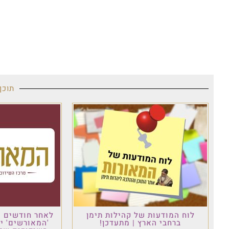
תוכן
לוח המודעות של קהילות תימן
לאחר חודשים ש
ברחבי הארץ | מתעדכן!
'המאורשים' י