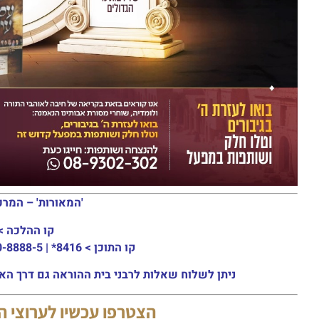
'המאורות' – המרכ
קו ההלכה >
קו התוכן >
8416* | 03-30-8888-5 | ארה"ב: 151-8613-0185
ניתן לשלוח שאלות לרבני בית ההוראה גם דרך האתר או באמצעות ה
הצטרפו עכשיו לערוצי 