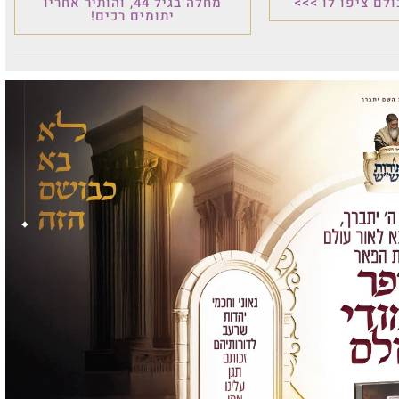
לם ציפו לו >>>
מחלה בגיל 44, והותיר אחריו
יתומים רכים!