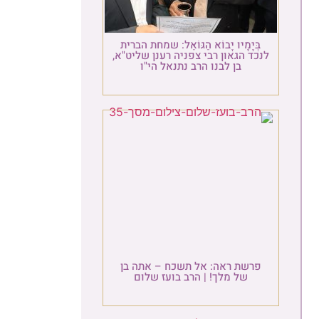
בְּיָמָיו יָבוֹא הַגּוֹאֵל: שמחת הברית
לנכד הגאון רבי צפניה רענן שליט"א,
בן לבנו הרב נתנאל הי"ו
פרשת ראה: אל תשכח – אתה בן
של מלך! | הרב בועז שלום