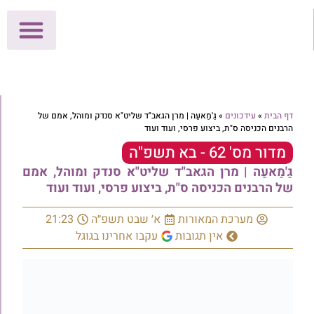
לתרומות >>
מכון הוצאה לאור
הפעילות שלנו
עלוני שבת
בית הוראה
חנות המאור
דף הבית
»
עידכונים
»
גַ'מַאעַה | מרן הגאב"ד שליט"א סנדק ומוהל, אמם של
הרבנים הכניסה ס"ת, ביצוע פרסי, ועוד ועוד
מדור מס' 62 - בא תשפ"ה
גַ'מַאעַה | מרן הגאב"ד שליט"א סנדק ומוהל, אמם
של הרבנים הכניסה ס"ת, ביצוע פרסי, ועוד ועוד
מערכת המאורות
א׳ שבט תשפ״ה
21:23
אין תגובות
עקבו אחרינו בגוגל