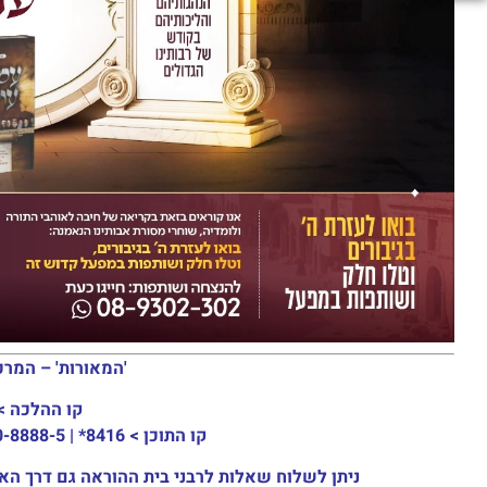
'המאורות' – המרכ
קו ההלכה >
קו התוכן >
8416* | 03-30-8888-5 | ארה"ב: 151-8613-0185
ניתן לשלוח שאלות לרבני בית ההוראה גם דרך האתר או באמצעות ה