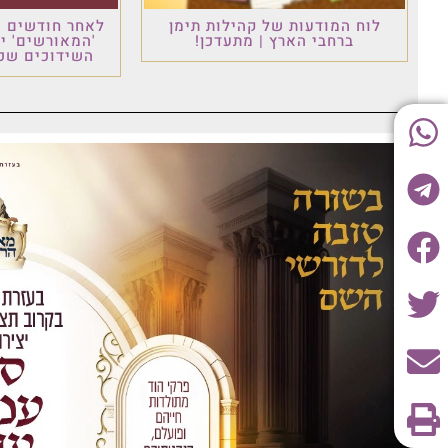
לוח המודעות של קהילות תימן
לאחר חודשים ש
ברחבי הארץ | מתעדכן!
'המאורשים' י
השידוכים שכו