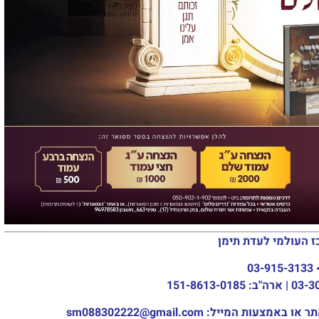
ז העולמי לעדת תימן
03-915-3133
מייל: sm088302222@gmail.com