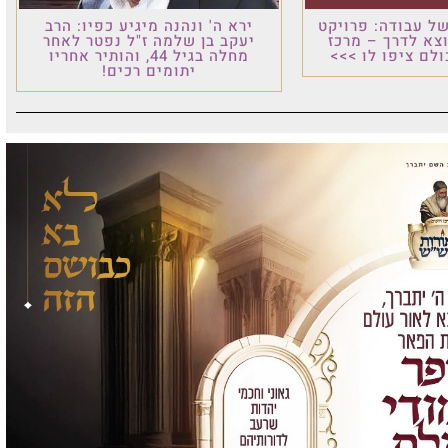
ל עבודה: פרויקט
ירא ה' ונהנה מיגיע כפיו: הרב
וצא לדרך – מרכז
יעקב בן שלמה ז"ל נפטר לאחר
לם ציפו לו >>>
מחלה בגיל 44, והותיר אחריו
יתומים רכים!