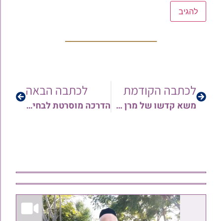
לכתבה הקודמת
לכתבה הבאה
משא קדשו של מרן הרב שלמה קורח זצ"ל בשמחת בית השואבה • צפו
הדרכה מוסרטת לבחירת ארבעת המינים – וכל הפרטים ההלכתיים בישיבת הסוכה | מאת הגאון הרב אורן צדוק שליט"א • צפו