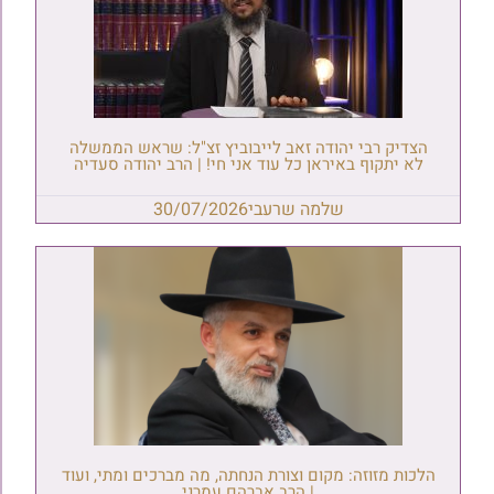
הצדיק רבי יהודה זאב לייבוביץ זצ"ל: שראש הממשלה
לא יתקוף באיראן כל עוד אני חי! | הרב יהודה סעדיה
שלמה שרעבי
30/07/2026
הלכות מזוזה: מקום וצורת הנחתה, מה מברכים ומתי, ועוד
| הרב אברהם עמרני