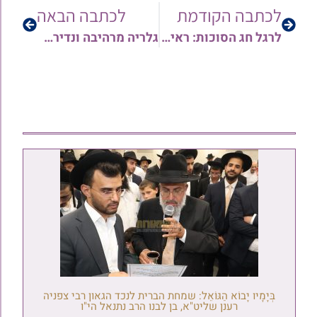
לכתבה הקודמת
לכתבה הבאה
לרגל חג הסוכות: ראיון מרתק עם מרן הגאב"ד הרב שלמה מחפוד שליט"א – ירחון תור הזהב סוכות תשפ"א | צפו
גלריה מרהיבה ונדירה: מראות משמחת בית השואבה אצל מרן הרב שלמה קורח זצ"ל – עשרות שנות מנהיגות • צפו
בְּיָמָיו יָבוֹא הַגּוֹאֵל: שמחת הברית לנכד הגאון רבי צפניה
רענן שליט"א, בן לבנו הרב נתנאל הי"ו