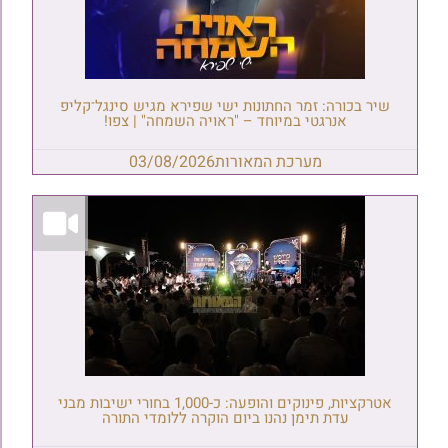
שיר בכורה: זמר החתונות ישי שפירא מגיש סינגל־קליפ
אנרגטי במיוחד – "ראויה השמחה" | צפו!
מערכת המאורות
03/08/2026
אטרקציות, פינוקים והופעה: כ-1,000 בחורי ישיבות מבני
עדת תימן נהנו ביום הוקרה ללומדי התורה