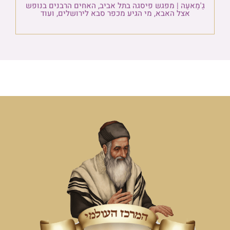
גַ'מַאעַה | מפגש פיסגה בתל אביב, האחים הרבנים בנופש
אצל האבא, מי הגיע מכפר סבא לירושלים, ועוד