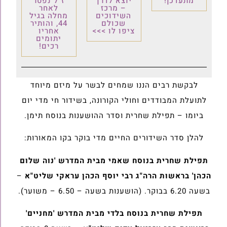
מתעדכן!
יוצא לדרך
ז"ל נפטר
– מרכז
לאחר
השידוכים
מחלה בגיל
שכולם
44, והותיר
ציפו לו >>>
אחריו
יתומים
רכים!
לבקשת רבים הננו שמחים לבשר על מיזם מיוחד
לתועלת המבודדים וחולי הקורונה, בשידור חי מדי יום
ביומו – תפילת שחרית וסדר ההושענות בנוסח תימן.
להלן סדר השידורים החיים מדי בוקר בקו המאורות:
תפילת שחרית בנוסח שאמי מבית המדרש 'נוה שלום
הכהן' בראשות הרה"ג רבי יוסף הכהן עראקי שליט"א
–
בשעה 6.20 בבוקר. (הושענות בשעה – 6.50 – משוער).
תפילת שחרית בנוסח בלדי מבית המדרש 'מחניים'