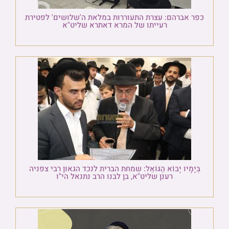
כפר אברהם: עצרת התעוררות במלאת ה'שלושים' לפטירת
רעייתו של המרא דאתרא שליט"א
בְּיָמָיו יָבוֹא הַגּוֹאֵל: שמחת הברית לנכד הגאון רבי צפניה
רענן שליט"א, בן לבנו הרב נתנאל הי"ו