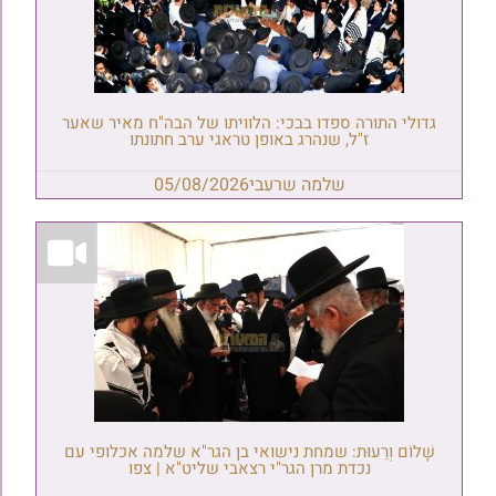
גדולי התורה ספדו בבכי: הלוויתו של הבה"ח מאיר שאער
ז"ל, שנהרג באופן טראגי ערב חתונתו
שלמה שרעבי
05/08/2026
שָׁלוֹם וְרֵעוּת: שמחת נישואי בן הגר"א שלמה אכלופי עם
נכדת מרן הגר"י רצאבי שליט"א | צפו