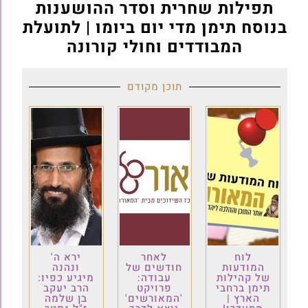
תפילות שחרית וסדר ההושענות
בנוסח תימן מדי יום ביומו | לתועלת
המבודדים וחולי קורונה
תוכן מקודם
לוח
לאחר
ירא ה'
המודעות
חודשים של
ונהנה
של קהילות
עבודה:
מיגיע כפיו:
תימן ברחבי
פרויקט
הרב יעקב
הארץ |
'המאורשים'
בן שלמה