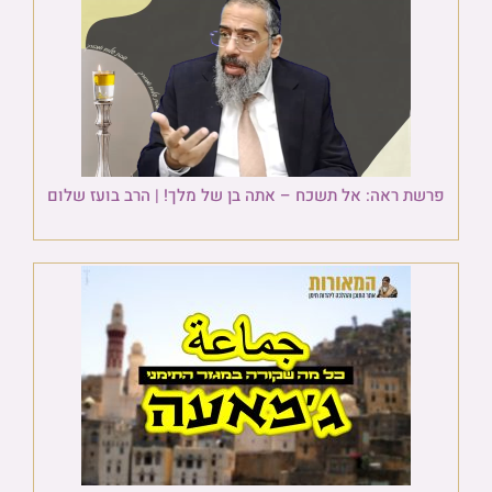
פרשת ראה: אל תשכח – אתה בן של מלך! | הרב בועז שלום