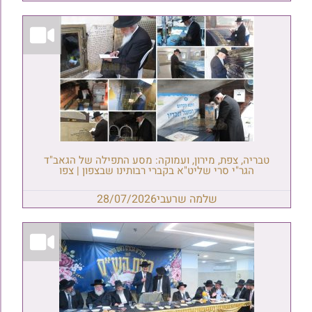
טבריה, צפת, מירון, ועמוקה: מסע התפילה של הגאב"ד
הגר"י סרי שליט"א בקברי רבותינו שבצפון | צפו
שלמה שרעבי
28/07/2026