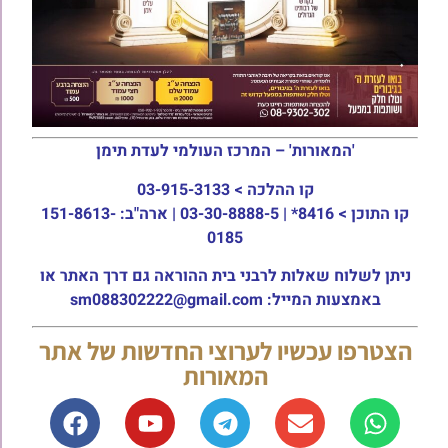
'המאורות' – המרכז העולמי לעדת תימן
קו ההלכה >
03-915-3133
קו התוכן >
8416* | 03-30-8888-5 | ארה"ב: 151-8613-
0185
ניתן לשלוח שאלות לרבני בית ההוראה גם דרך האתר או
באמצעות המייל: sm088302222@gmail.com
הצטרפו עכשיו לערוצי החדשות של אתר
המאורות