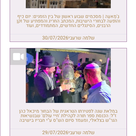
גַ'מַאעַה | מסכמים שבוע ראשון של בין הזמנים: יום כיף
והופעה לבחורי הישיבות, המכתב החריג והמפתיע של זקן
הרבנים, הסינגלים החדשים, המתמודדים, ועוד
שלמה שרעבי
30/07/2026
במלאת שנה לפטירתו הטראגית של הבחור מיכאל כהן
ז"ל: הכנסת ספר תורה לקהילת 'חיי עולם' שבנשיאות
הגר"ש בצלאלי, ומעמד סיום הש"ס ע"י חבריו בישיבה
שלמה שרעבי
29/07/2026