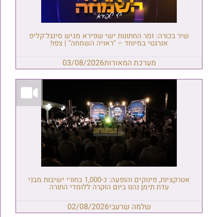
שיר בכורה: זמר החתונות ישי שפירא מגיש סינגל־קליפ
אנרגטי במיוחד – "ראויה השמחה" | צפו!
מערכת המאורות
03/08/2026
אטרקציות, פינוקים והופעה: כ-1,000 בחורי ישיבות מבני
עדת תימן נהנו ביום הוקרה ללומדי התורה
שלמה שרעבי
02/08/2026