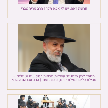
פרשת ראה: יש לי אבא מלך | הרב אריה צברי
מיוחד לבין הזמנים: שאלות מצויות בנופשים וטיולים –
טבילת כלים, נטילת ידים, ברכות ועוד | הרב אברהם עמרני