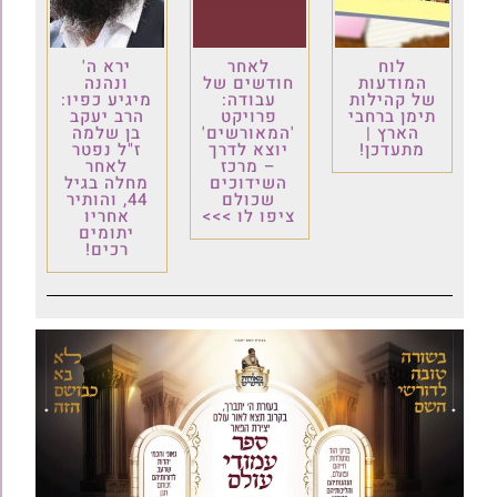
לוח
לאחר
ירא ה'
המודעות
חודשים של
ונהנה
של קהילות
עבודה:
מיגיע כפיו:
תימן ברחבי
פרויקט
הרב יעקב
הארץ |
'המאורשים'
בן שלמה
מתעדכן!
יוצא לדרך
ז"ל נפטר
– מרכז
לאחר
השידוכים
מחלה בגיל
שכולם
44, והותיר
ציפו לו >>>
אחריו
יתומים
רכים!