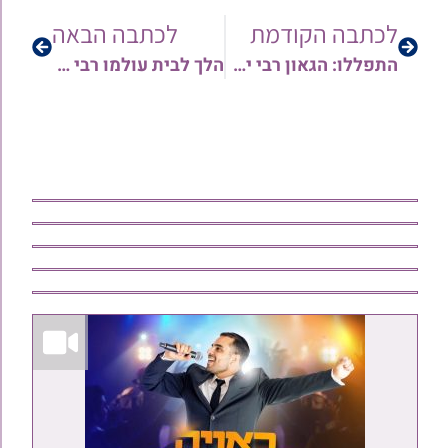
לכתבה הקודמת
לכתבה הבאה
התפללו: הגאון רבי יחיאל קרני שליט"א מונשם מנגיף הקורונה
הלך לבית עולמו רבי שלמה יהודה ז"ל • האיש המבוגר בישראל שנפטר בגיל 117 • צפו במראות מחייו