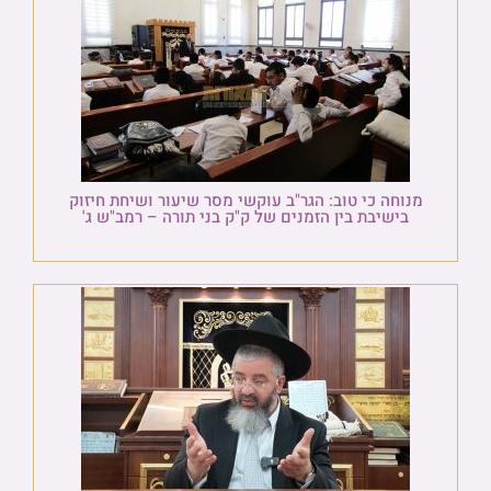
מנוחה כי טוב: הגר"ב עוקשי מסר שיעור ושיחת חיזוק
בישיבת בין הזמנים של ק"ק בני תורה – רמב"ש ג'