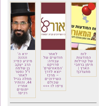
לוח
לאחר
ירא ה'
המודעות
חודשים של
ונהנה
של קהילות
עבודה:
מיגיע כפיו:
תימן ברחבי
פרויקט
הרב יעקב
הארץ |
'המאורשים'
בן שלמה
מתעדכן!
יוצא לדרך
ז"ל נפטר
– מרכז
לאחר
השידוכים
מחלה בגיל
שכולם
44, והותיר
ציפו לו >>>
אחריו
יתומים
רכים!