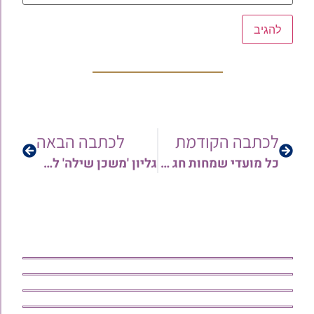
לכתבה הקודמת
לכתבה הבאה
כל מועדי שמחות חג הפסח בקהילות־קודש תימן ברחבי הארץ | מידע מתעדכן
גליון 'משכן שילה' לפרשת צו – שבת הגדול התשפ"ה