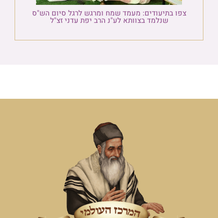
צפו בתיעודים: מעמד שמח ומרגש לרגל סיום הש"ס
שנלמד בצוותא לע"נ הרב יפת עדני זצ"ל