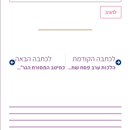
לכתבה הקודמת
לכתבה הבאה
הלכות ערב פסח שחל בשבת (התשפ״ה) | הרב ארז רמתי
כמיטב המסורת הגר"ע צדוק אפה מצות חבורה בסמוך למעונו