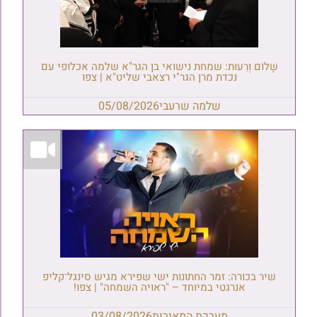
שָׁלוֹם וְרֵעוּת: שמחת נישואי בן הגר"א שלמה אכלופי עם
נכדת מרן הגר"י רצאבי שליט"א | צפו
שלמה שרעבי
05/08/2026
שיר בכורה: זמר החתונות ישי שפירא מגיש סינגל־קליפ
אנרגטי במיוחד – "ראויה השמחה" | צפו!
מערכת המאורות
03/08/2026