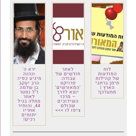
לוח
לאחר
ירא ה'
המודעות
חודשים של
ונהנה
של קהילות
עבודה:
מיגיע כפיו:
תימן ברחבי
פרויקט
הרב יעקב
הארץ |
'המאורשים'
בן שלמה
מתעדכן!
יוצא לדרך
ז"ל נפטר
– מרכז
לאחר
השידוכים
מחלה בגיל
שכולם
44, והותיר
ציפו לו >>>
אחריו
יתומים
רכים!