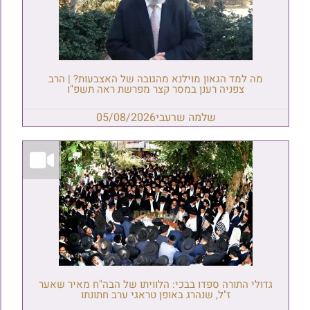
מה למד הגאון מוילנא מהגובה של האצבעות? | הרב
צפניה רענן במסר קצר מפרשת ראה תשפ"ו
שלמה שרעבי
05/08/2026
גדולי התורה ספדו בבכי: הלוויתו של הבה"ח מאיר שאער
ז"ל, שנהרג באופן טראגי ערב חתונתו