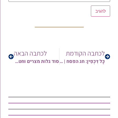
לכתבה הקודמת
לכתבה הבאה
כָּל דִּכְפִין: חג הפסח | הרב צפניה רענן
סוד גלות מצרים וחטא אדם הראשון | הרב בועז שלום