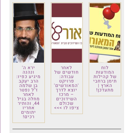
לוח
לאחר
ירא ה'
המודעות
חודשים של
ונהנה
של קהילות
עבודה:
מיגיע כפיו:
תימן ברחבי
פרויקט
הרב יעקב
הארץ |
'המאורשים'
בן שלמה
מתעדכן!
יוצא לדרך
ז"ל נפטר
– מרכז
לאחר
השידוכים
מחלה בגיל
שכולם
44, והותיר
ציפו לו >>>
אחריו
יתומים
רכים!