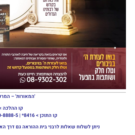
'המאורות' – המרכ
קו ההלכה >
קו התוכן >
8416* | 03-30-8888-5 | ארה"ב: 151-8613-0185
ניתן לשלוח שאלות לרבני בית ההוראה גם דרך האתר או באמצעות ה