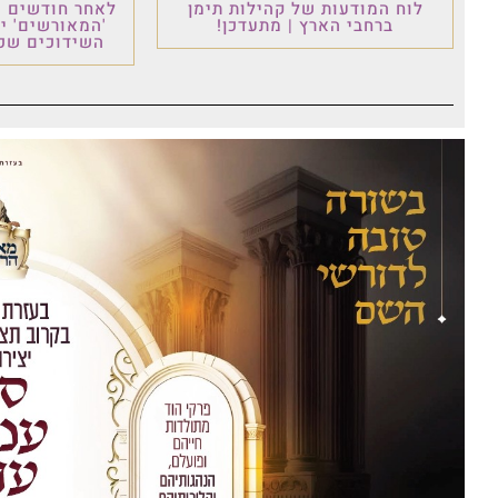
לוח המודעות של קהילות תימן
לאחר חודשים ש
ברחבי הארץ | מתעדכן!
'המאורשים' י
השידוכים שכו