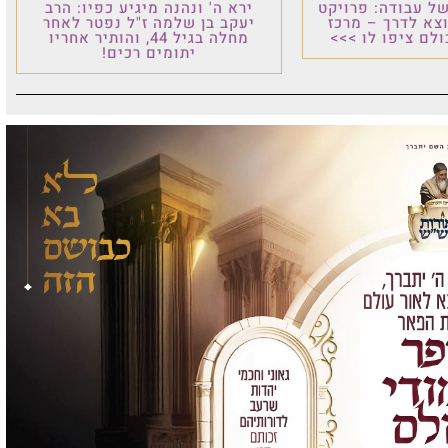
ל עבודה: פרויקט
ירא ה' ונהנה מיגיע כפיו: הרב
וצא לדרך – מרכז
יעקב בן שלמה ז"ל נפטר לאחר
לם ציפו לו >>>
מחלה בגיל 44, והותיר אחריו
יתומים רכים!