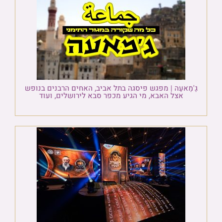
גַ'מַאעַה | מפגש פיסגה בתל אביב, האחים הרבנים בנופש
אצל האבא, מי הגיע מכפר סבא לירושלים, ועוד