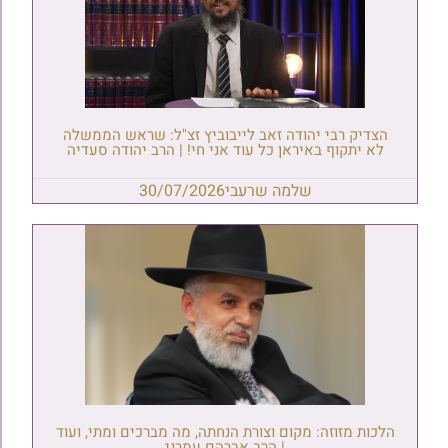
הצדיק רבי יהודה זאב לייבוביץ זצ"ל: שראש הממשלה
לא יתקוף באיראן כל עוד אני חי! | הרב יהודה סעדיה
שלמה שרעבי
30/07/2026
הלכות מזוזה: מקום וצורת הנחתה, מה מברכים ומתי, ועוד
| הרב אברהם עמרני