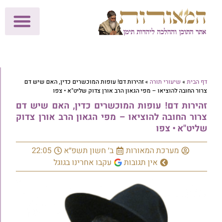
לתרומות >>
מכון הוצאה לאור
הפעילות שלנו
עלוני שבת
בית הוראה
חנות המאור
דף הבית
»
שיעורי תורה
»
זהירות דם! עופות המוכשרים כדין, האם שיש דם
צרור החובה להוציאו – מפי הגאון הרב אורן צדוק שליט"א • צפו
זהירות דם! עופות המוכשרים כדין, האם שיש דם
צרור החובה להוציאו – מפי הגאון הרב אורן צדוק
שליט"א • צפו
מערכת המאורות
ב׳ חשון תשפ״א
22:05
אין תגובות
עקבו אחרינו בגוגל