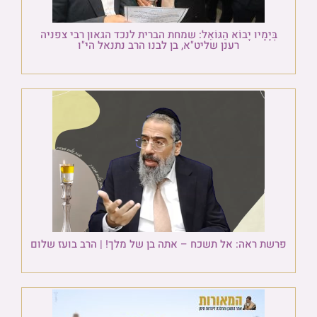
בְּיָמָיו יָבוֹא הַגּוֹאֵל: שמחת הברית לנכד הגאון רבי צפניה
רענן שליט"א, בן לבנו הרב נתנאל הי"ו
פרשת ראה: אל תשכח – אתה בן של מלך! | הרב בועז שלום