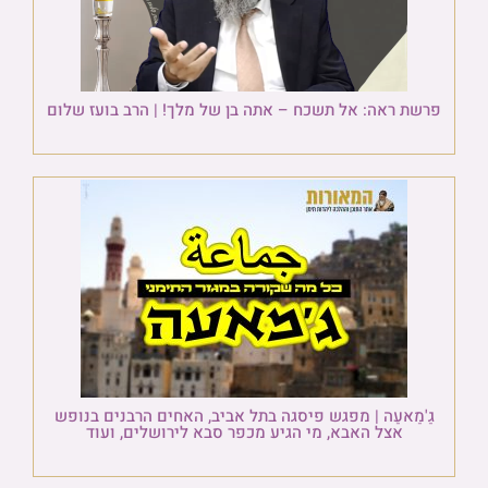
פרשת ראה: אל תשכח – אתה בן של מלך! | הרב בועז שלום
גַ'מַאעַה | מפגש פיסגה בתל אביב, האחים הרבנים בנופש
אצל האבא, מי הגיע מכפר סבא לירושלים, ועוד