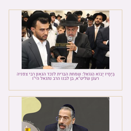
בְּיָמָיו יָבוֹא הַגּוֹאֵל: שמחת הברית לנכד הגאון רבי צפניה
רענן שליט"א, בן לבנו הרב נתנאל הי"ו