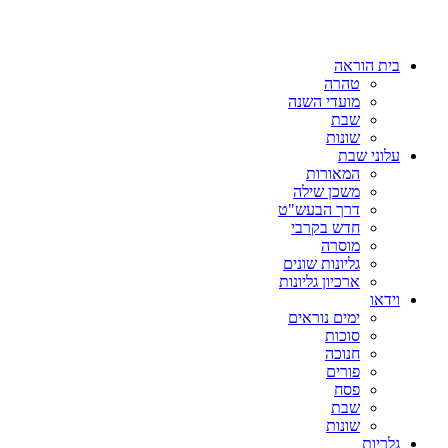
בית הוראה
טהרה
מועדי השנה
שבת
שונות
עלוני שבת
המאורות
משכן שילה
דרך הבעש"ט
חדש בקרבי
מוסרה
גליונות שונים
ארכיון גליונות
וידאו
ימים נוראים
סוכות
חנוכה
פורים
פסח
שבת
שונות
גלריות