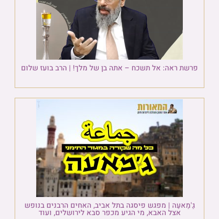
פרשת ראה: אל תשכח – אתה בן של מלך! | הרב בועז שלום
גַ'מַאעַה | מפגש פיסגה בתל אביב, האחים הרבנים בנופש
אצל האבא, מי הגיע מכפר סבא לירושלים, ועוד