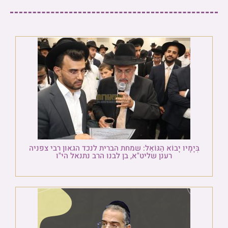
בְּיָמָיו יָבוֹא הַגּוֹאֵל: שמחת הברית לנכד הגאון רבי צפניה
רענן שליט"א, בן לבנו הרב נתנאל הי"ו