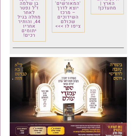
הארץ |
'המאורשים'
בן שלמה
מתעדכן!
יוצא לדרך
ז"ל נפטר
– מרכז
לאחר
השידוכים
מחלה בגיל
שכולם
44, והותיר
ציפו לו >>>
אחריו
יתומים
רכים!