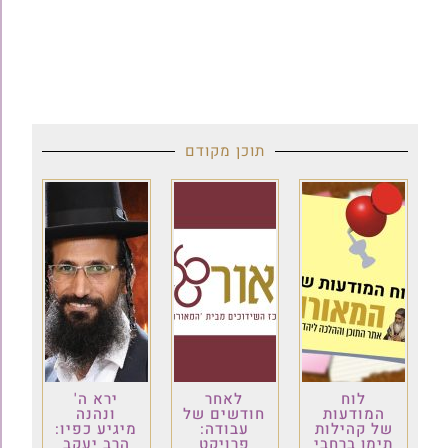
תוכן מקודם
לוח
לאחר
ירא ה'
המודעות
חודשים של
ונהנה
של קהילות
עבודה:
מיגיע כפיו:
תימן ברחבי
פרויקט
הרב יעקב