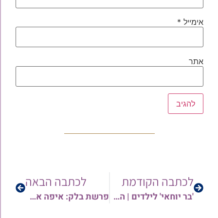
אימייל
*
אתר
לכתבה הקודמת
לכתבה הבאה
'בר יוחאי' לילדים | הרב אורן צדוק
פרשת בלק: איפה אתה – אחרי המחשבות שלך! | הרב אריה צברי