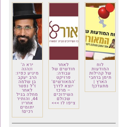
לוח
לאחר
ירא ה'
המודעות
חודשים של
ונהנה
של קהילות
עבודה:
מיגיע כפיו:
תימן ברחבי
פרויקט
הרב יעקב
הארץ |
'המאורשים'
בן שלמה
מתעדכן!
יוצא לדרך
ז"ל נפטר
– מרכז
לאחר
השידוכים
מחלה בגיל
שכולם
44, והותיר
ציפו לו >>>
אחריו
יתומים
רכים!