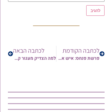
לכתבה הקודמת
לכתבה הבאה
פרשת פנחס: איש אשר רוח בו | הרב יורם סרי
למה הצדיק מעגור קבור בחצר בית? איך התגלה הקבר של רבי יצחק גברא? | ישועות בעגור – הרב ישי יפת