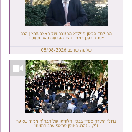
מה למד הגאון מוילנא מהגובה של האצבעות? | הרב
צפניה רענן במסר קצר מפרשת ראה תשפ"ו
שלמה שרעבי
05/08/2026
גדולי התורה ספדו בבכי: הלוויתו של הבה"ח מאיר שאער
ז"ל, שנהרג באופן טראגי ערב חתונתו