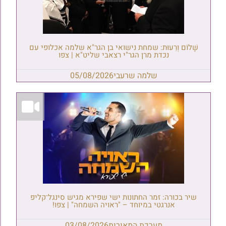
שָׁלוֹם וְרֵעוּת: שמחת נישואי בן הגר"א שלמה אכלופי עם
נכדת מרן הגר"י רצאבי שליט"א | צפו
שלמה שרעבי
05/08/2026
שיר בכורה: זמר החתונות ישי שפירא מגיש סינגל־קליפ
אנרגטי במיוחד – "ראויה השמחה" | צפו!
מערכת המאורות
03/08/2026