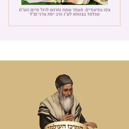
צפו בתיעודים: מעמד שמח ומרגש לרגל סיום הש"ס
שנלמד בצוותא לע"נ הרב יפת עדני זצ"ל