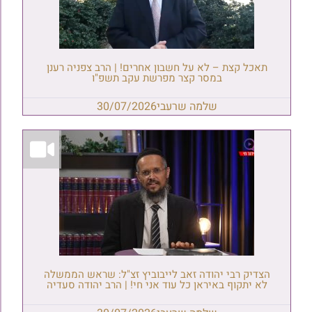
תאכל קצת – לא על חשבון אחרים! | הרב צפניה רענן
במסר קצר מפרשת עקב תשפ"ו
שלמה שרעבי
30/07/2026
הצדיק רבי יהודה זאב לייבוביץ זצ"ל: שראש הממשלה
לא יתקוף באיראן כל עוד אני חי! | הרב יהודה סעדיה