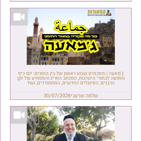
גַ'מַאעַה | מסכמים שבוע ראשון של בין הזמנים: יום כיף
והופעה לבחורי הישיבות, המכתב החריג והמפתיע של זקן
הרבנים, הסינגלים החדשים, המתמודדים, ועוד
שלמה שרעבי
30/07/2026