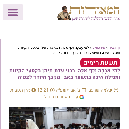
לתרומות >>
מכון הוצאה לאור
הפעילות שלנו
עלוני שבת
בית הוראה
חנות המאור
דף הבית
»
עידכונים
»
לְמִי אֶבְכֶּה וְכַף אַכֶּה: רבני עדת תימן בקטעי הקינות
ומגילת איכה בתשעה באב | מקבץ מיוחד לצפיה
תשעת הימים
לְמִי אֶבְכֶּה וְכַף אַכֶּה: רבני עדת תימן בקטעי הקינות
ומגילת איכה בתשעה באב | מקבץ מיוחד לצפיה
שלמה שרעבי
ב׳ אב תשפ״ה
12:21
אין תגובות
עקבו אחרינו בגוגל