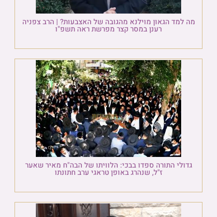
מה למד הגאון מוילנא מהגובה של האצבעות? | הרב צפניה
רענן במסר קצר מפרשת ראה תשפ"ו
גדולי התורה ספדו בבכי: הלוויתו של הבה"ח מאיר שאער
ז"ל, שנהרג באופן טראגי ערב חתונתו