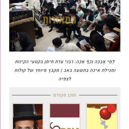
לְמִי אֶבְכֶּה וְכַף אַכֶּה: רבני עדת תימן בקטעי הקינות
ומגילת איכה בתשעה באב | מקבץ מיוחד של קולות
לצפיה
תוכן מקודם