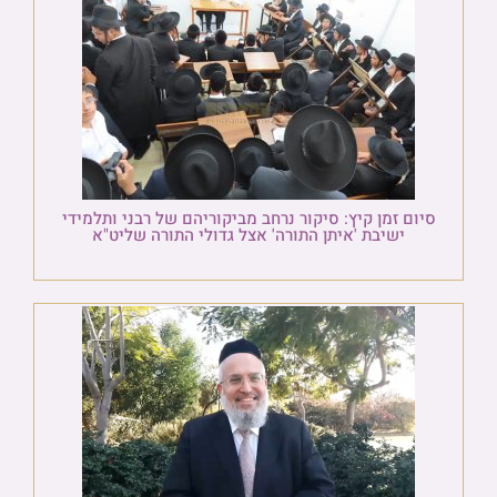
סיום זמן קיץ: סיקור נרחב מביקוריהם של רבני ותלמידי
ישיבת 'איתן התורה' אצל גדולי התורה שליט"א