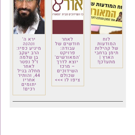
לוח
לאחר
ירא ה'
המודעות
חודשים של
ונהנה
של קהילות
עבודה:
מיגיע כפיו:
תימן ברחבי
פרויקט
הרב יעקב
הארץ |
'המאורשים'
בן שלמה
מתעדכן!
יוצא לדרך
ז"ל נפטר
– מרכז
לאחר
השידוכים
מחלה בגיל
שכולם
44, והותיר
ציפו לו >>>
אחריו
יתומים
רכים!