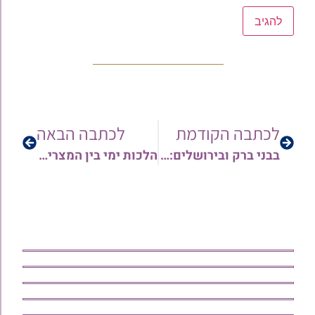
לכתבה הקודמת
לכתבה הבאה
בבני ברק ובירושלים: הילולת גאון ישראל מרן רבינו יוסף צובירי זצוק"ל | כל הפרטים
הלכות ימי בין המצרים ותשעה באב | הרב אברהם אבידר