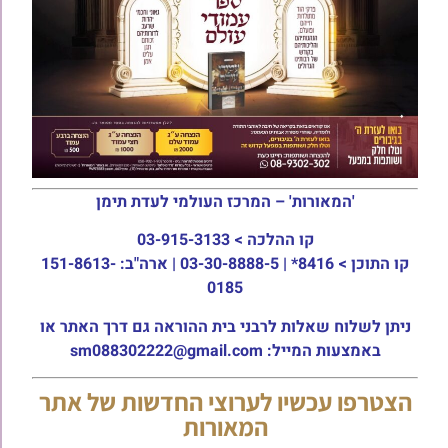
'המאורות' – המרכז העולמי לעדת תימן
קו ההלכה >
03-915-3133
קו התוכן >
8416* | 03-30-8888-5 | ארה"ב: 151-8613-
0185
ניתן לשלוח שאלות לרבני בית ההוראה גם דרך האתר או
באמצעות המייל: sm088302222@gmail.com
הצטרפו עכשיו לערוצי החדשות של אתר
המאורות