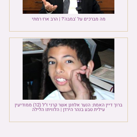
מה מברכים על 'במבה'? | הרב ארז רמתי
ברוך דיין האמת: הנער אלחנן אשר קרני ז"ל (12) ממודיעין
עילית טבע בנהר הירדן | הלוויתו הלילה