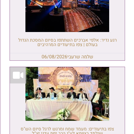
רגע נדיר: אלפי אברכים השתתפו בסיום המסכת הגדול
בעולם | צפו בתיעודים המרהיבים
שלמה שרעבי
06/08/2026
צפו בתיעודים: מעמד שמח ומרגש לרגל סיום הש"ס
שנלמד בצוותא לע"נ הרב יפת עדני זצ"ל