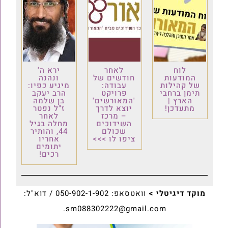
לוח
לאחר
ירא ה'
המודעות
חודשים של
ונהנה
של קהילות
עבודה:
מיגיע כפיו:
תימן ברחבי
פרויקט
הרב יעקב
הארץ |
'המאורשים'
בן שלמה
מתעדכן!
יוצא לדרך
ז"ל נפטר
– מרכז
לאחר
השידוכים
מחלה בגיל
שכולם
44, והותיר
ציפו לו >>>
אחריו
יתומים
רכים!
מוקד דיגיטלי >
וואטסאפ: 050-902-1-902 / דוא"ל:
sm088302222@gmail.com.