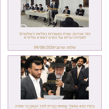
כפר אברהם: עצרת התעוררות במלאת ה'שלושים'
לפטירת רעייתו של המרא דאתרא שליט"א
שלמה שרעבי
09/08/2026
בְּיָמָיו יָבוֹא הַגּוֹאֵל: שמחת הברית לנכד הגאון רבי צפניה