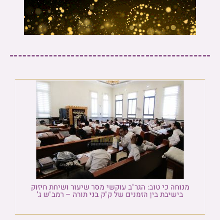
מנוחה כי טוב: הגר"ב עוקשי מסר שיעור ושיחת חיזוק
בישיבת בין הזמנים של ק"ק בני תורה – רמב"ש ג'