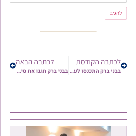
לכתבה הקודמת
לכתבה הבאה
בבני ברק התכנסו לערב זיכרון לזכר הגאון רבינו יוסף צובירי זצוק"ל | צפו בגלריה של הצלם נועם אליהו
בבני ברק חגגו את סיומי המסכתות יחד עם הוצאת הספר שו"ת 'משיב שלום' חלק שני | תיעוד