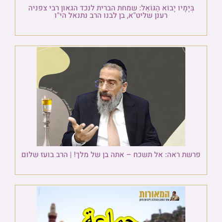
בְּיָמָיו יָבוֹא הַגּוֹאֵל: שמחת הברית לנכד הגאון רבי צפניה
רענן שליט"א, בן לבנו הרב נתנאל הי"ו
פרשת ראה: אל תשכח – אתה בן של מלך! | הרב בועז שלום