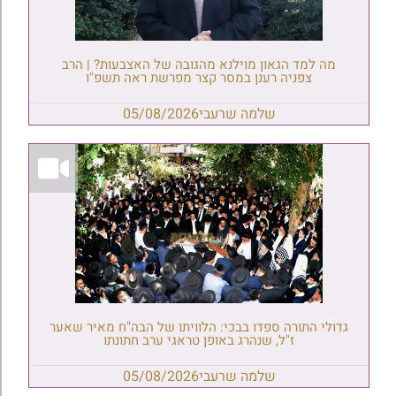
מה למד הגאון מוילנא מהגובה של האצבעות? | הרב
צפניה רענן במסר קצר מפרשת ראה תשפ"ו
שלמה שרעבי
05/08/2026
גדולי התורה ספדו בבכי: הלוויתו של הבה"ח מאיר שאער
ז"ל, שנהרג באופן טראגי ערב חתונתו
שלמה שרעבי
05/08/2026