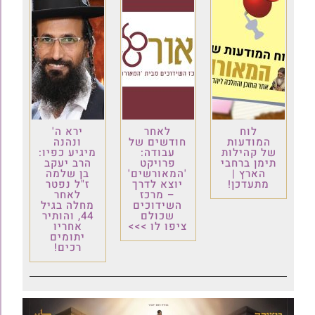
לוח
לאחר
ירא ה'
המודעות
חודשים של
ונהנה
של קהילות
עבודה:
מיגיע כפיו:
תימן ברחבי
פרויקט
הרב יעקב
הארץ |
'המאורשים'
בן שלמה
מתעדכן!
יוצא לדרך
ז"ל נפטר
– מרכז
לאחר
השידוכים
מחלה בגיל
שכולם
44, והותיר
ציפו לו >>>
אחריו
יתומים
רכים!