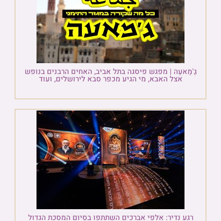
גַ'מַאעַה | מפגש פיסגה בתל אביב, האחים הרבנים בנופש
אצל האבא, מי הגיע מכפר סבא לירושלים, ועוד
רגע נדיר: אלפי אברכים השתתפו בסיום המסכת הגדול