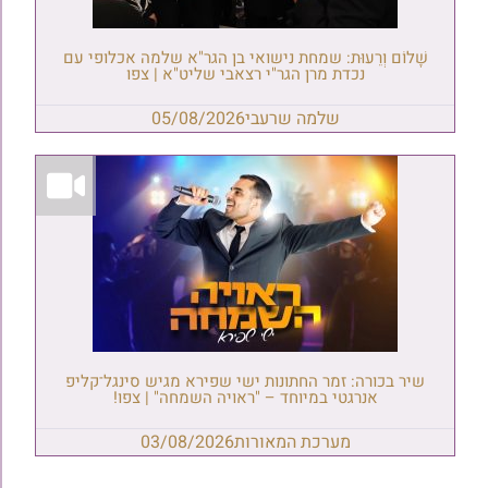
שָׁלוֹם וְרֵעוּת: שמחת נישואי בן הגר"א שלמה אכלופי עם
נכדת מרן הגר"י רצאבי שליט"א | צפו
שלמה שרעבי
05/08/2026
שיר בכורה: זמר החתונות ישי שפירא מגיש סינגל־קליפ
אנרגטי במיוחד – "ראויה השמחה" | צפו!
מערכת המאורות
03/08/2026