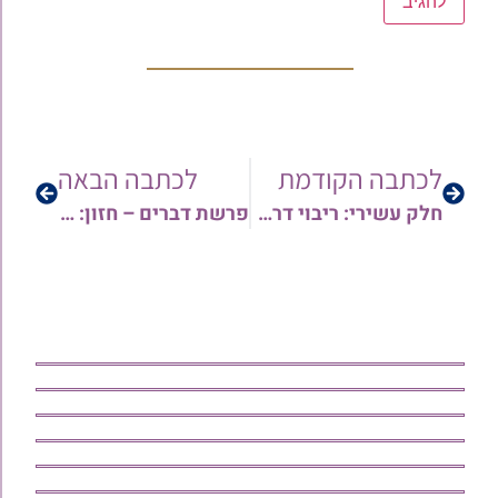
לכתבה הקודמת
לכתבה הבאה
חלק עשירי: ריבוי דרך ונזקי רעש – הכנסת עסקים לדירות | הרב ברוך עוקשי
פרשת דברים – חזון: הרב צפניה רענן במסר מרענן