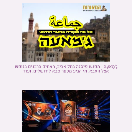
גַ'מַאעַה | מפגש פיסגה בתל אביב, האחים הרבנים בנופש
אצל האבא, מי הגיע מכפר סבא לירושלים, ועוד