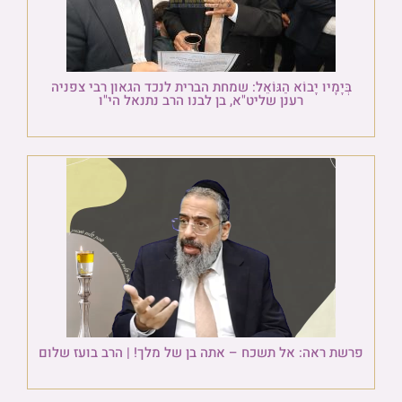
בְּיָמָיו יָבוֹא הַגּוֹאֵל: שמחת הברית לנכד הגאון רבי צפניה
רענן שליט"א, בן לבנו הרב נתנאל הי"ו
פרשת ראה: אל תשכח – אתה בן של מלך! | הרב בועז שלום