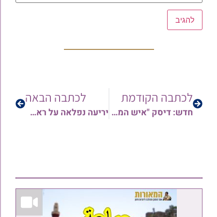
לכתבה הקודמת
לכתבה הבאה
חדש: דיסק "איש המידות" – שיר לזכר מרן הרב שלמה קורח זצ"ל
יריעה נפלאה על ראש המקובלים בדורות האחרונים מרן הגאון הקדוש רבי מרדכי שרעבי זיע"א – על מכתב ההסכמה מהיחידים בעולם • 37 שנים לפטירתו