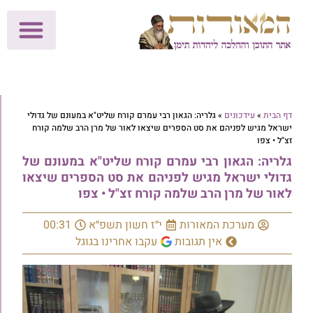
לתרומות >>
מכון הוצאה לאור
הפעילות שלנו
עלוני שבת
בית הוראה
חנות המאור
דף הבית
»
עידכונים
»
גלריה: הגאון רבי עמרם קורח שליט"א במעונם של גדולי
ישראל מגיש לפניהם את סט הספרים שיצאו לאור של מרן הרב שלמה קורח
זצ"ל • צפו
גלריה: הגאון רבי עמרם קורח שליט"א במעונם של
גדולי ישראל מגיש לפניהם את סט הספרים שיצאו
לאור של מרן הרב שלמה קורח זצ"ל • צפו
מערכת המאורות
י״ז חשון תשפ״א
00:31
אין תגובות
עקבו אחרינו בגוגל