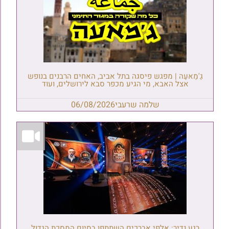
גַ'מַאעַה | מפגש פיסגה בתל אביב, האחים הרבנים בנופש
אצל האבא, מי הגיע מכפר סבא לירושלים, ועוד
שלמה שרעבי
06/08/2026
רגע נדיר: אלפי אברכים השתתפו בסיום המסכת הגדול