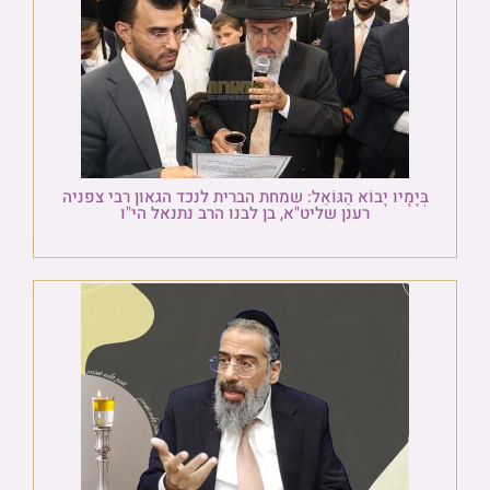
בְּיָמָיו יָבוֹא הַגּוֹאֵל: שמחת הברית לנכד הגאון רבי צפניה
רענן שליט"א, בן לבנו הרב נתנאל הי"ו