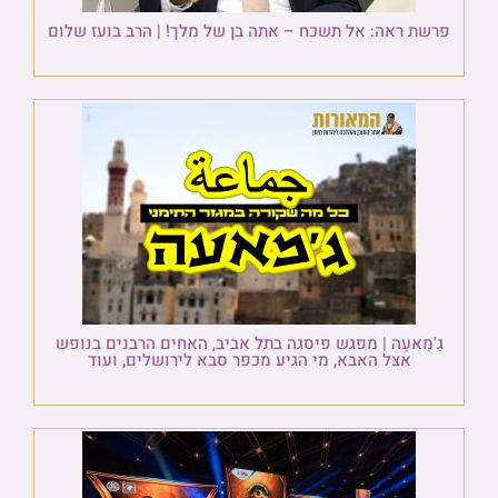
פרשת ראה: אל תשכח – אתה בן של מלך! | הרב בועז שלום
גַ'מַאעַה | מפגש פיסגה בתל אביב, האחים הרבנים בנופש
אצל האבא, מי הגיע מכפר סבא לירושלים, ועוד