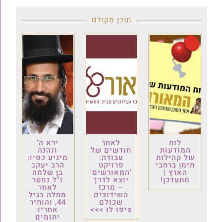
תוכן מקודם
לוח
לאחר
ירא ה'
המודעות
חודשים של
ונהנה
של קהילות
עבודה:
מיגיע כפיו:
תימן ברחבי
פרויקט
הרב יעקב
הארץ |
'המאורשים'
בן שלמה
מתעדכן!
יוצא לדרך
ז"ל נפטר
– מרכז
לאחר
השידוכים
מחלה בגיל
שכולם
44, והותיר
ציפו לו >>>
אחריו
יתומים