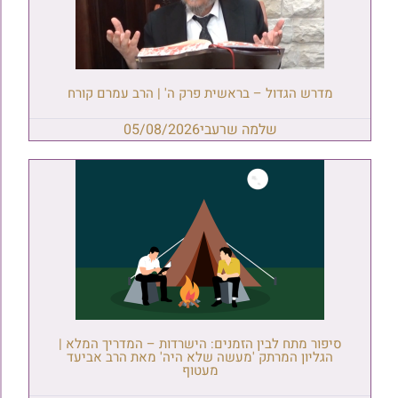
מדרש הגדול – בראשית פרק ה' | הרב עמרם קורח
שלמה שרעבי
05/08/2026
סיפור מתח לבין הזמנים: הישרדות – המדריך המלא |
הגליון המרתק 'מעשה שלא היה' מאת הרב אביעד
מעטוף