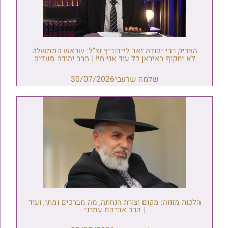
הצדיק רבי יהודה זאב לייבוביץ זצ"ל: שראש הממשלה
לא יתקוף באיראן כל עוד אני חי! | הרב יהודה סעדיה
שלמה שרעבי
30/07/2026
הלכות מזוזה: מקום וצורת הנחתה, מה מברכים ומתי, ועוד
| הרב אברהם עמרני