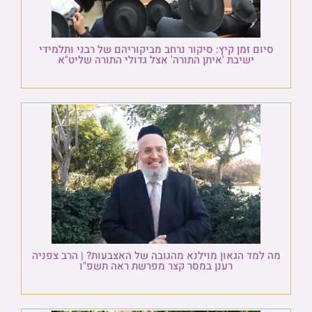
סיום זמן קיץ: סיקור נרחב מביקוריהם של רבני ותלמידי
ישיבת 'איתן התורה' אצל גדולי התורה שליט"א
מה למד הגאון מוילנא מהגובה של האצבעות? | הרב צפניה
רענן במסר קצר מפרשת ראה תשפ"ו