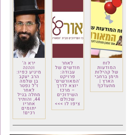
לוח
לאחר
ירא ה'
המודעות
חודשים של
ונהנה
של קהילות
עבודה:
מיגיע כפיו:
תימן ברחבי
פרויקט
הרב יעקב
הארץ |
'המאורשים'
בן שלמה
מתעדכן!
יוצא לדרך
ז"ל נפטר
– מרכז
לאחר
השידוכים
מחלה בגיל
שכולם
44, והותיר
ציפו לו >>>
אחריו
יתומים
רכים!