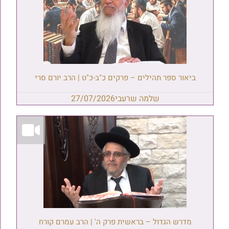
ביאור ספר תהילים – פרקים כ"ב-כ"ט | הרב יורם סרי
שלמה שרעבי
27/07/2026
מדרש הגדול – בראשית פרק ה' | הרב עמרם קורח