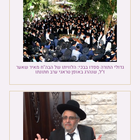
גדולי התורה ספדו בבכי: הלוויתו של הבה"ח מאיר שאער
ז"ל, שנהרג באופן טראגי ערב חתונתו