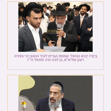
בְּיָמָיו יָבוֹא הַגּוֹאֵל: שמחת הברית לנכד הגאון רבי צפניה
רענן שליט"א, בן לבנו הרב נתנאל הי"ו