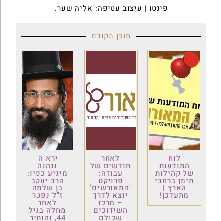
פינטו | עיצוב עטיפה: אליה שער.
תוכן מקודם
לוח
לאחר
ירא ה'
המודעות
חודשים של
ונהנה
של קהילות
עבודה:
מיגיע כפיו:
תימן ברחבי
פרויקט
הרב יעקב
הארץ |
'המאורשים'
בן שלמה
מתעדכן!
יוצא לדרך
ז"ל נפטר
– מרכז
לאחר
השידוכים
מחלה בגיל
שכולם
44, והותיר