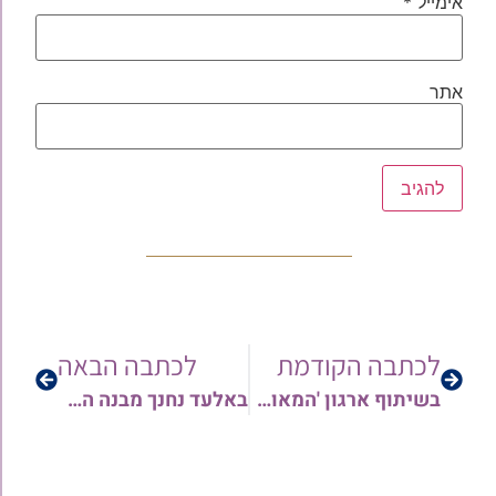
אימייל
*
אתר
לכתבה הקודמת
לכתבה הבאה
בשיתוף ארגון 'המאורות': "הבית יוצא משליטה? אתם לא לבד": כנס מיוחד להורים – כלים מעשיים לחיזוק הסמכות בבית
באלעד נחנך מבנה הסמינר המוביל לבנות בית יעקב – בראשות הרבנית י. גברא