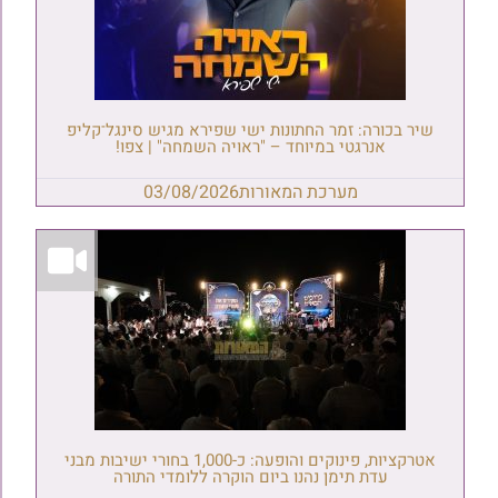
שיר בכורה: זמר החתונות ישי שפירא מגיש סינגל־קליפ
אנרגטי במיוחד – "ראויה השמחה" | צפו!
מערכת המאורות
03/08/2026
אטרקציות, פינוקים והופעה: כ-1,000 בחורי ישיבות מבני
עדת תימן נהנו ביום הוקרה ללומדי התורה