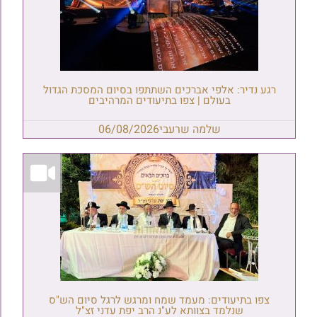
רגע נדיר: אלפי אברכים השתתפו בסיום המסכת הגדול
בעולם | צפו בתיעודים המרהיבים
שלמה שרעבי
06/08/2026
צפו בתיעודים: מעמד שמח ומרגש לרגל סיום הש"ס
שנלמד בצוותא לע"נ הרב יפת עדני זצ"ל