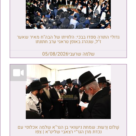
גדולי התורה ספדו בבכי: הלוויתו של הבה"ח מאיר שאער
ז"ל, שנהרג באופן טראגי ערב חתונתו
שלמה שרעבי
05/08/2026
שָׁלוֹם וְרֵעוּת: שמחת נישואי בן הגר"א שלמה אכלופי עם
נכדת מרן הגר"י רצאבי שליט"א | צפו