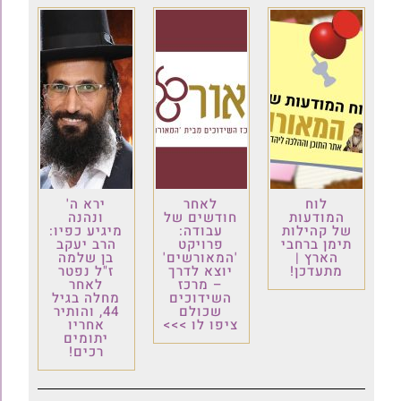
לוח
לאחר
ירא ה'
המודעות
חודשים של
ונהנה
של קהילות
עבודה:
מיגיע כפיו:
תימן ברחבי
פרויקט
הרב יעקב
הארץ |
'המאורשים'
בן שלמה
מתעדכן!
יוצא לדרך
ז"ל נפטר
– מרכז
לאחר
השידוכים
מחלה בגיל
שכולם
44, והותיר
ציפו לו >>>
אחריו
יתומים
רכים!