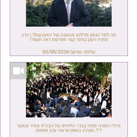
מה למד הגאון מוילנא מהגובה של האצבעות? | הרב
צפניה רענן במסר קצר מפרשת ראה תשפ"ו
שלמה שרעבי
05/08/2026
גדולי התורה ספדו בבכי: הלוויתו של הבה"ח מאיר שאער
ז"ל, שנהרג באופן טראגי ערב חתונתו