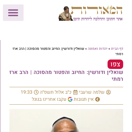
לתרומות >>
מכון הוצאה לאור
הפעילות שלנו
עלוני שבת
בית הוראה
חנות המאור
דף הבית
»
יהדות ואמונה
»
שואלין ודורשין: החיוב והפטור מהסוכה | הרב ארז
רמתי
צפו
שואלין ודורשין: החיוב והפטור מהסוכה | הרב ארז
רמתי
שלמה שרעבי
כ״ב אלול תשפ״ה
19:33
אין תגובות
עקבו אחרינו בגוגל