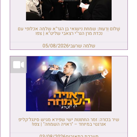
שָׁלוֹם וְרֵעוּת: שמחת נישואי בן הגר"א שלמה אכלופי עם
נכדת מרן הגר"י רצאבי שליט"א | צפו
שלמה שרעבי
05/08/2026
שיר בכורה: זמר החתונות ישי שפירא מגיש סינגל־קליפ
אנרגטי במיוחד – "ראויה השמחה" | צפו!
מערכת המאורות
03/08/2026