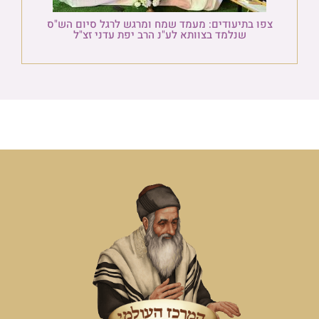
צפו בתיעודים: מעמד שמח ומרגש לרגל סיום הש"ס
שנלמד בצוותא לע"נ הרב יפת עדני זצ"ל