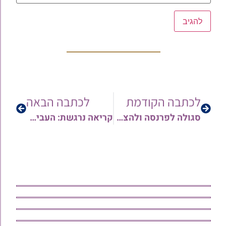
לכתבה הקודמת
לכתבה הבאה
סגולה לפרנסה ולהצלחה: שוהם שמחי וחברים מגישים את "ויהי ה' את יוסף" בעיבוד חדשני בליווי קליפ
קריאה נרגשת: העבירו כעת את שמות יקיריכם לתפילה ההיסטורית של רבני עדת תימן בקברי הצדיקים בערב ר"ה!