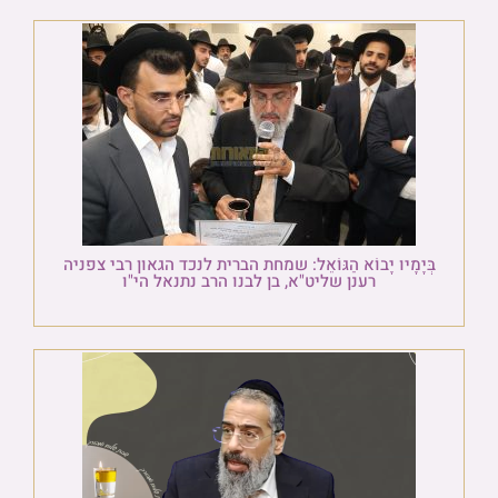
בְּיָמָיו יָבוֹא הַגּוֹאֵל: שמחת הברית לנכד הגאון רבי צפניה
רענן שליט"א, בן לבנו הרב נתנאל הי"ו