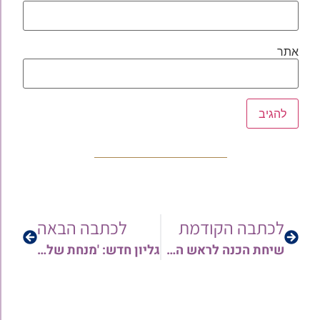
אתר
לכתבה הקודמת
לכתבה הבאה
שיחת הכנה לראש השנה: בית משפט 5 כוכבים – "אם כבנים" | הרב אריה צברי
גליון חדש: 'מנחת שלום' – שיעורי שבת | הרב שלום זכריהו