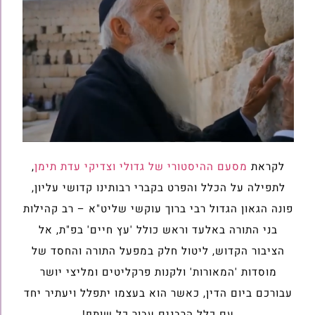
לקראת
מסעם ההיסטורי של גדולי וצדיקי עדת תימן
,
לתפילה על הכלל והפרט בקברי רבותינו קדושי עליון,
פונה הגאון הגדול רבי ברוך עוקשי שליט"א – רב קהילות
בני התורה באלעד וראש כולל 'עץ חיים' בפ"ת, אל
הציבור הקדוש, ליטול חלק במפעל התורה והחסד של
מוסדות 'המאורות' ולקנות פרקליטים ומליצי יושר
עבורכם ביום הדין, כאשר הוא בעצמו יתפלל ויעתיר יחד
עם כלל הרבנים עבור כל שותף!