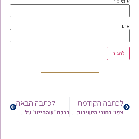
אימייל
*
אתר
לכתבה הקודמת
לכתבה הבאה
צפו: בחורי הישיבות התכנסו ל'ועדים' מחזקים ומרוממים אצל הגר"י מועלם, הגר"י סרי והגר"ב עוקשי
ברכת "שהחיינו" על פרי חדש בראש השנה, ועל איזה בגד אין מברכים | הרב אורן צדוק