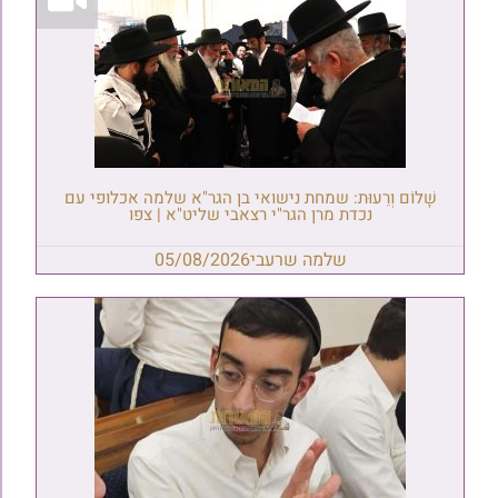
שָׁלוֹם וְרֵעוּת: שמחת נישואי בן הגר"א שלמה אכלופי עם
נכדת מרן הגר"י רצאבי שליט"א | צפו
שלמה שרעבי
05/08/2026