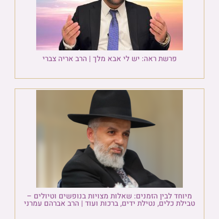
פרשת ראה: יש לי אבא מלך | הרב אריה צברי
מיוחד לבין הזמנים: שאלות מצויות בנופשים וטיולים –
טבילת כלים, נטילת ידים, ברכות ועוד | הרב אברהם עמרני