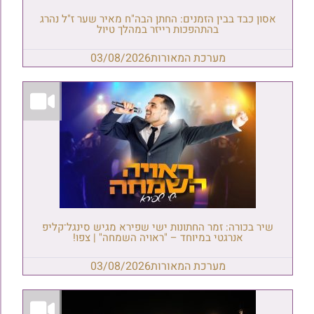
אסון כבד בבין הזמנים: החתן הבה"ח מאיר שער ז"ל נהרג
בהתהפכות רייזר במהלך טיול
מערכת המאורות
03/08/2026
שיר בכורה: זמר החתונות ישי שפירא מגיש סינגל־קליפ
אנרגטי במיוחד – "ראויה השמחה" | צפו!
מערכת המאורות
03/08/2026