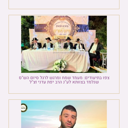
צפו בתיעודים: מעמד שמח ומרגש לרגל סיום הש"ס
שנלמד בצוותא לע"נ הרב יפת עדני זצ"ל