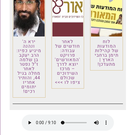
לוח
לאחר
ירא ה'
המודעות
חודשים של
ונהנה
של קהילות
עבודה:
מיגיע כפיו:
תימן ברחבי
פרויקט
הרב יעקב
הארץ |
'המאורשים'
בן שלמה
מתעדכן!
יוצא לדרך
ז"ל נפטר
– מרכז
לאחר
השידוכים
מחלה בגיל
שכולם
44, והותיר
ציפו לו >>>
אחריו
יתומים
רכים!