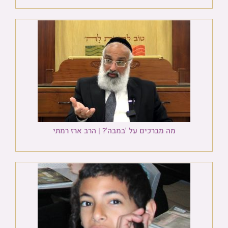
מה מברכים על 'במבה'? | הרב ארז רמתי