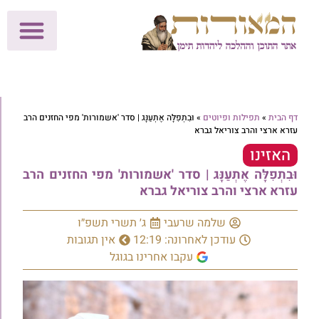
לתרומות >>
מכון הוצאה לאור
הפעילות שלנו
עלוני שבת
בית הוראה
חנות המאור
דף הבית
»
תפילות ופיוטים
»
וּבִתְפִלָּה אֶתְעַנָּג | סדר 'אשמורות' מפי החזנים הרב
עזרא ארצי והרב צוריאל גברא
האזינו
וּבִתְפִלָּה אֶתְעַנָּג | סדר 'אשמורות' מפי החזנים הרב
עזרא ארצי והרב צוריאל גברא
שלמה שרעבי
ג׳ תשרי תשפ״ו
עודכן לאחרונה: 12:19
אין תגובות
עקבו אחרינו בגוגל