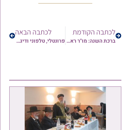
לכתבה הקודמת
לכתבה הבאה
ברכת השנה: מו"ר ראש המוסדות הג"ר יהורם יפת שליט"א מברך את בני העדה וכלל ישראל לשנה טובה ומתוקה!
פרונטלי, טלפוני ודיגיטלי: מוקדי רפואה והלכה של 'המאורות' בשיתוף קופ"ח 'כללית' לקראת צום היום הקדוש