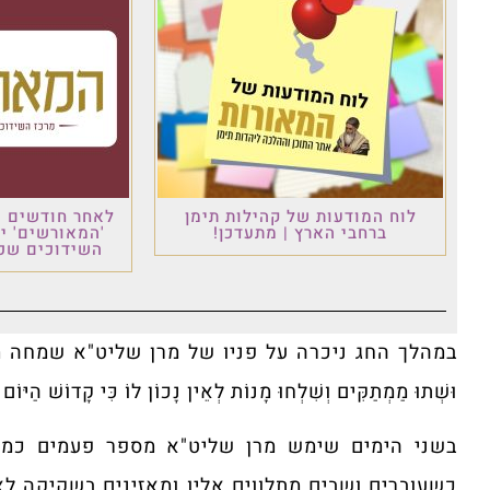
לוח המודעות של קהילות תימן
לאחר חודשים ש
ברחבי הארץ | מתעדכן!
'המאורשים' י
השידוכים שכו
במהלך החג ניכרה על פניו של מרן שליט"א שמחה מיוחדת, כ
וּשְׁתוּ מַמְתַקִּים וְשִׁלְחוּ מָנוֹת לְאֵין נָכוֹן לוֹ כִּי קָדוֹשׁ הַיּוֹם 
בשני הימים שימש מרן שליט"א מספר פעמים כמוהל
כשעוברים ושבים מתלווים אליו ומאזינים בשקיקה לאמ