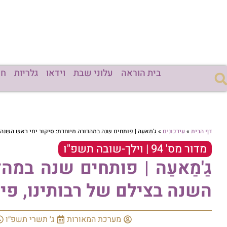
בית הוראה
עלוני שבת
וידאו
גלריות
חד
דף הבית
»
עידכונים
»
גַ'מַאעַה | פותחים שנה במהדורה מיוחדת: סיקור ימי ראש השנה 
מדור מס' 94 | וילך-שובה תשפ"ו
גַ'מַאעַה | פותחים שנה במה
השנה בצילם של רבותינו, פינ
מערכת המאורות
ג׳ תשרי תשפ״ו