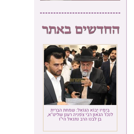
בְּיָמָיו יָבוֹא הַגּוֹאֵל: שמחת הברית
לנכד הגאון רבי צפניה רענן שליט"א,
בן לבנו הרב נתנאל הי"ו