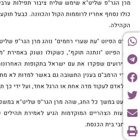
מרן הגר"פ שליט"א שימש שליח ציבור תפילות ערבית
כולו נסחף אחריו לרוממות הקול והכוונה. כבעל תוקע
הקהילה.
קודם הפיוט "עת שערי רחמים" נוהג מרן הגר"פ שליט"
את הפיוט "ונתנה תוקף", כשקולו נשנק באמירת "מי
האירועים שפקדו את עם ישראל בתקופות האחרונות 
דברי הרמב"ם בענין התשובה גם באשר למדות לא מתו
לו לאדם לעקוד מדה אחת או הרגל אחד, ועל ידי כך ת
כמעט במשך כל החג, שהה מרן הגר"פ שליט"א במשכן 
בשעות הצהריים המוקדמות הגיע לאמירת תהילים ע
ברחבי בית הכנסת.