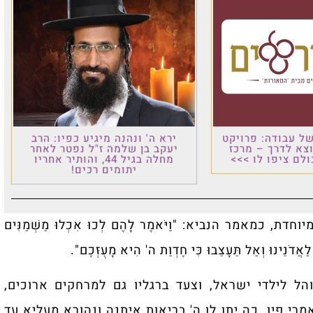
ל עבודה: פרויקט
ירא ה' ונהנה מיגיע כפיו: הרב
וצא לדרך – מרכז
יעקב בן שלמה ז"ל נפטר לאחר
לם ציפו לו >>>
מחלה בגיל 44, והותיר אחריו
יתומים רכים!
מאמר הנביא: "וַיֹּאמֶר לָהֶם לְכוּ אִכְלוּ מַשְׁמַנִּים
לַאֲדֹנֵינוּ וְאַל תֵּעָצֵבוּ כִּי חֶדְוַת ה' הִיא מָעֻזְּכֶם".
 לילדי ישראל, וצעד ברגליו גם למרחקים ארוכים,
רי פיו. כה יתן לו ה' בריאות איתנה ונהורא מעליא עד