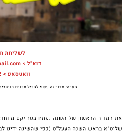
לשליחת חו
דוא"ל > sm088302222@gmail.com
וואטסאפ > 050-902-1-902
הערה: מדור זה עשוי להכיל תכנים הומורי
את המדור הראשון של השנה נפתח בפרויקט מיוחד:
שליט"א בראש השנה העעל"ט (כפי שהשיגה ידינו לבר