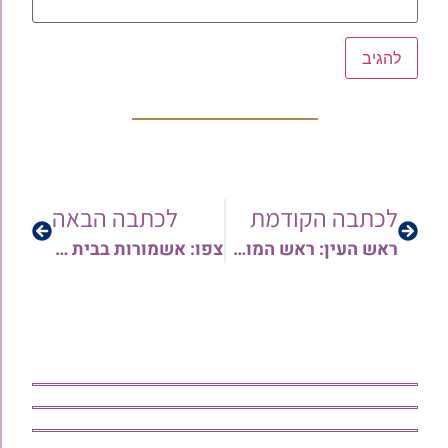
לכתבה הקודמת
לכתבה הבאה
ראש העין: ראש המוסדות ורבני בית ההוראה 'המאורות' השיבו לשאלות הציבור במכירת החסד של ארבעת המינים
צפו: אשמורות בבית הכנסת 'אחוות אחים' – עפולה, עם החזן הרב אהוד עטרי