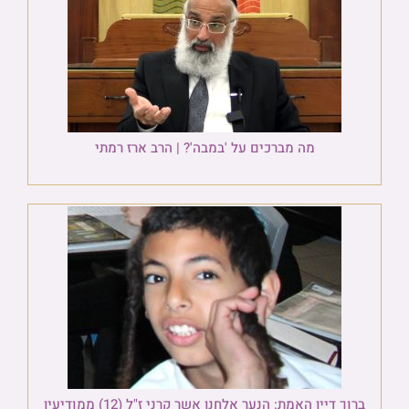
מה מברכים על 'במבה'? | הרב ארז רמתי
ברוך דיין האמת: הנער אלחנן אשר קרני ז"ל (12) ממודיעין