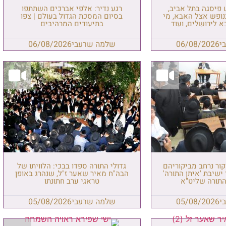
ש פיסגה בתל אביב,
רגע נדיר: אלפי אברכים השתתפו
נופש אצל האבא, מי
בסיום המסכת הגדול בעולם | צפו
 לירושלים, ועוד
בתיעודים המרהיבים
י
06/08/2026
שלמה שרעבי
06/08/2026
קור נרחב מביקוריהם
גדולי התורה ספדו בבכי: הלוויתו של
ישיבת 'איתן התורה'
הבה"ח מאיר שאער ז"ל, שנהרג באופן
התורה שליט"א
טראגי ערב חתונתו
י
05/08/2026
שלמה שרעבי
05/08/2026