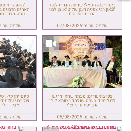
בְּיָמָיו יָבוֹא הַגּוֹאֵל: שמחת הברית לנכד
גַ'מַאעַה | מפג
הגאון רבי צפניה רענן שליט"א, בן לבנו
האחים הרבנים ב
הרב נתנאל הי"ו
הגיע מכפר סבא
שלמה שרעבי
07/08/2026
שלמה שרעב
צפו בתיעודים: מעמד שמח ומרגש
סיום זמן קיץ: סי
לרגל סיום הש"ס שנלמד בצוותא לע"נ
של רבני ותלמידי 
הרב יפת עדני זצ"ל
אצל גדולי 
שלמה שרעבי
06/08/2026
שלמה שרעב