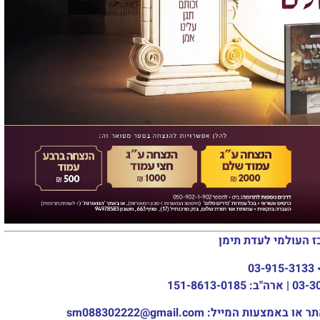
ז העולמי לעדת תימן
03-915-3133
מייל: sm088302222@gmail.com