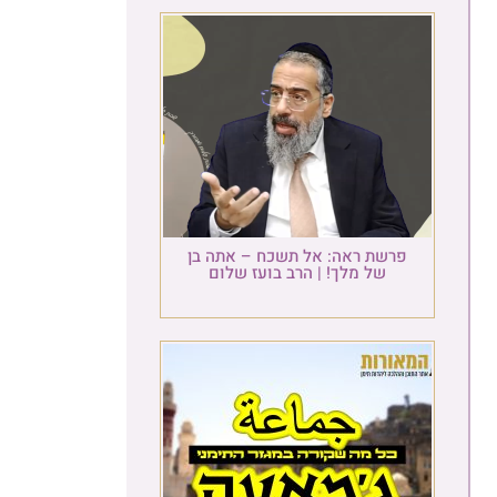
פרשת ראה: אל תשכח – אתה בן
של מלך! | הרב בועז שלום