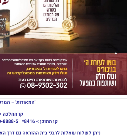
'המאורות' – המרכ
קו ההלכה >
קו התוכן >
8416* | 03-30-8888-5 | ארה"ב: 151-8613-0185
ניתן לשלוח שאלות לרבני בית ההוראה גם דרך האתר או באמצעות ה