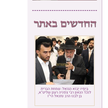
בְּיָמָיו יָבוֹא הַגּוֹאֵל: שמחת הברית
לנכד הגאון רבי צפניה רענן שליט"א,
בן לבנו הרב נתנאל הי"ו