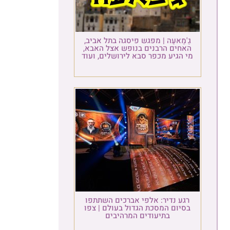
גַ'מַאעַה | מפגש פיסגה בתל אביב,
האחים הרבנים בנופש אצל האבא,
מי הגיע מכפר סבא לירושלים, ועוד
רגע נדיר: אלפי אברכים השתתפו
בסיום המסכת הגדול בעולם | צפו
בתיעודים המרהיבים