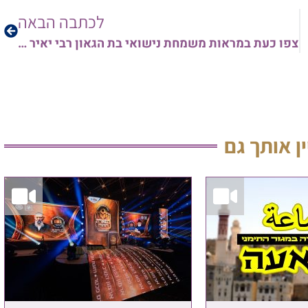
לכתבה הבאה
צפו כעת במראות משמחת נישואי בת הגאון רבי יאיר טיירי שליט"א, רב ק"ק תימן ב"ב
ין אותך גם